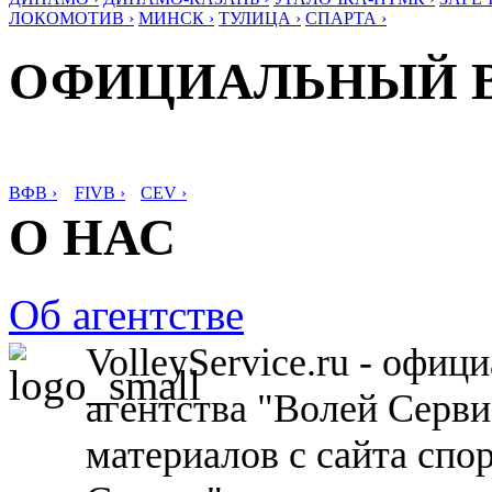
ЛОКОМОТИВ ›
МИНСК ›
ТУЛИЦА ›
СПАРТА ›
ОФИЦИАЛЬНЫЙ 
ВФВ ›
FIVB ›
CEV ›
О НАС
Об агентстве
VolleyService.ru - офи
агентства "Волей Серв
материалов с сайта спо