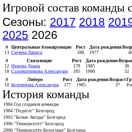
Игровой состав команды 
Сезоны:
2017
2018
201
2025
2026
#
Центральные блокирующие
Рост
Дата рождения
Возр
13
Сычева Лариса
188
1977
4
#
Связующие
Рост
Дата рождения
Возра
12
Ненова Диана
178
1985
38
18
Соломатникова Александра
185
1990
32
#
Либеро
Рост
Дата рождения
Возраст
Гр
10
Белозерова Александра
177
1985
37
Ро
История команды
1984
Год создания команды
1984
"Педагог" Белгород
1993
"Белые Звезды" Белгород
1996
"Университет" Белгород
2006
"Университет-Белогорье" Белгород