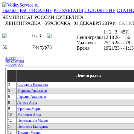
Главная
РАСПИСАНИЕ
РЕЗУЛЬТАТЫ
ПОЛОЖЕНИЕ
СТАТИ
ЧЕМПИОНАТ РОССИИ СУПЕРЛИГА
ЛЕНИНГРАДКА - УРАЛОЧКА
01 ДЕКАБРЯ 2019 г.
САНКТ
1
2
3
4
5
И
0 - 3
Ленинградка
12
18
26
-
-
56
Уралочка
25
25
28
-
-
78
56
7-й тур
78
Время
19'
21'
33'
-
-
1:13
АНОНС
РЕЗУЛЬТАТЫ
ДИНАМИКА
Ленинградка
3
Самадова Елизавета
5
Маркова Анастасия
6
Гарелик Анастасия
8
Лунева Анна
9
Фролова Мария
10
Матиенко Анна
12
Перепелкина Мария
14
Полякова Екатерина
15
Тисевич Мария