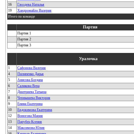
16
Гвоздева Наталья
19
Хандромайло Валерия
Итого по команде
Партия
Партия 1
Партия 2
Партия 3
Уралочка
1
Сафонова Валерия
4
Пилипенко Дарья
5
Анисова Богдана
6
Саликова Вера
7
Дмитриева Татьяна
8
Чернышева Виктория
9
Енина Екатерина
10
Евдокимова Екатерина
12
Воногова Мария
13
Парубец Ксения
14
Максимова Юлия
16
Карполь Екатерина