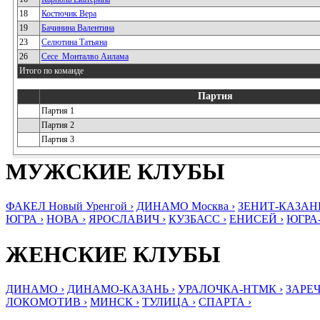
18
Костючик Вера
19
Бачинина Валентина
23
Селютина Татьяна
26
Сесе_Монталво Аилама
Итого по команде
Партия
Партия 1
Партия 2
Партия 3
МУЖСКИЕ КЛУБЫ
ФАКЕЛ Новый Уренгой ›
ДИНАМО Москва ›
ЗЕНИТ-КАЗАНЬ
ЮГРА ›
НОВА ›
ЯРОСЛАВИЧ ›
КУЗБАСС ›
ЕНИСЕЙ ›
ЮГРА
ЖЕНСКИЕ КЛУБЫ
ДИНАМО ›
ДИНАМО-КАЗАНЬ ›
УРАЛОЧКА-НТМК ›
ЗАРЕЧ
ЛОКОМОТИВ ›
МИНСК ›
ТУЛИЦА ›
СПАРТА ›