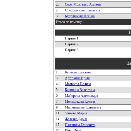
26
Сесе_Монталво Аилама
28
Протопопова Елизавета
30
Купряшкина Ксения
Итого по команде
Партия 1
Партия 2
Партия 3
З
1
Кураева Кристина
3
Артюхина Ирина
4
Матвеева Полина
5
Бачинина Валентина
6
Майорова Александра
7
Меньщикова Ксения
9
Малишевская Елизавета
11
Ушкова Мария
14
Железко Дарья
17
Пальшина Елизавета
19
Крук Инна