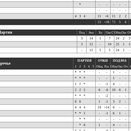
*
-
-
-
-
-
-
-
-
-
-
4
3
4
11
+6
11
2
2
53
+38
73
5
6
Партия
Под
Ата
Бл
Ош.С
Общ
Ош
О
3
14
1
7
24
2
3
3
12
-
10
25
1
3
-
15
5
5
24
2
-
ПАРТИЯ
ОЧКИ
ПОДАЧА
аречье
1
2
3
4
5
Общ
Раз
Общ
Ош
Оч
*
*
*
-
-
1
-
-
*
*
*
-
-
1
-
-
1
1
*
-
-1
4
-
-
2
2
2
6
-6
10
6
1
*
*
*
-
-2
-
-
-
6
6
1
-1
3
2
-
4
4
4
19
+14
6
-
-
*
*
1
-
-1
6
1
-
*
*
-
-
-
-
-
*
6
1
-
4
-
-
5
5
5
-
-6
5
-
-