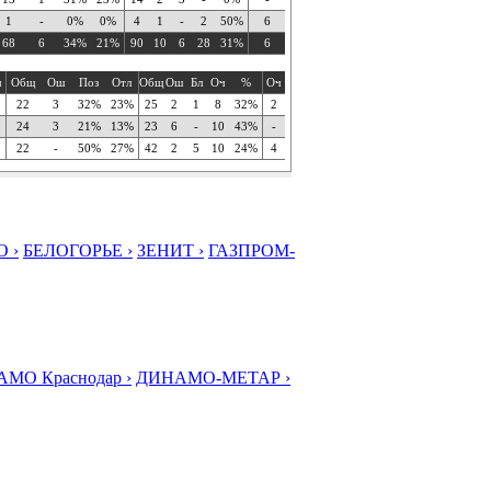
1
-
0%
0%
4
1
-
2
50%
6
68
6
34%
21%
90
10
6
28
31%
6
ч
Общ
Ош
Поз
Отл
Общ
Ош
Бл
Оч
%
Оч
22
3
32%
23%
25
2
1
8
32%
2
24
3
21%
13%
23
6
-
10
43%
-
22
-
50%
27%
42
2
5
10
24%
4
 ›
БЕЛОГОРЬЕ ›
ЗЕНИТ ›
ГАЗПРОМ-
МО Краснодар ›
ДИНАМО-МЕТАР ›