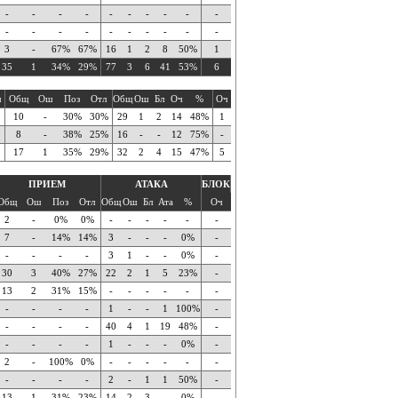
-
-
-
-
-
-
-
-
-
-
-
-
-
-
-
-
-
-
-
-
3
-
67%
67%
16
1
2
8
50%
1
35
1
34%
29%
77
3
6
41
53%
6
ч
Общ
Ош
Поз
Отл
Общ
Ош
Бл
Оч
%
Оч
10
-
30%
30%
29
1
2
14
48%
1
8
-
38%
25%
16
-
-
12
75%
-
17
1
35%
29%
32
2
4
15
47%
5
ПРИЕМ
АТАКА
БЛОК
Общ
Ош
Поз
Отл
Общ
Ош
Бл
Ата
%
Оч
2
-
0%
0%
-
-
-
-
-
-
7
-
14%
14%
3
-
-
-
0%
-
-
-
-
-
3
1
-
-
0%
-
30
3
40%
27%
22
2
1
5
23%
-
13
2
31%
15%
-
-
-
-
-
-
-
-
-
-
1
-
-
1
100%
-
-
-
-
-
40
4
1
19
48%
-
-
-
-
-
1
-
-
-
0%
-
2
-
100%
0%
-
-
-
-
-
-
-
-
-
-
2
-
1
1
50%
-
13
1
31%
23%
14
2
3
-
0%
-