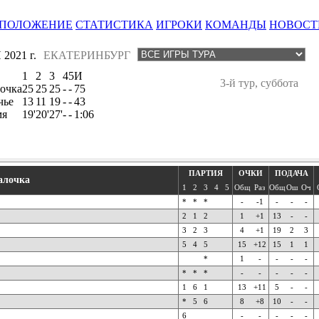
ПОЛОЖЕНИЕ
СТАТИСТИКА
ИГРОКИ
КОМАНДЫ
НОВОСТ
2021 г.
ЕКАТЕРИНБУРГ
1
2
3
4
5
И
3-й тур, суббота
очка
25
25
25
-
-
75
чье
13
11
19
-
-
43
мя
19'
20'
27'
-
-
1:06
ПАРТИЯ
ОЧКИ
ПОДАЧА
алочка
1
2
3
4
5
Общ
Раз
Общ
Ош
Оч
*
*
*
-
-1
-
-
-
2
1
2
1
+1
13
-
-
3
2
3
4
+1
19
2
3
5
4
5
15
+12
15
1
1
*
1
-
-
-
-
*
*
*
-
-
-
-
-
1
6
1
13
+11
5
-
-
*
5
6
8
+8
10
-
-
6
-
-
-
-
-