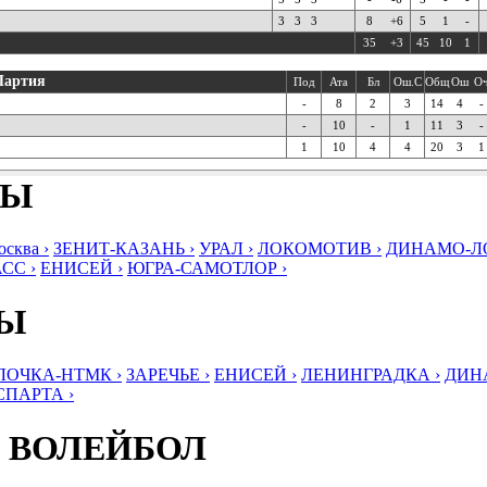
3
3
3
8
+6
5
1
-
35
+3
45
10
1
Партия
Под
Ата
Бл
Ош.С
Общ
Ош
О
-
8
2
3
14
4
-
-
10
-
1
11
3
-
1
10
4
4
20
3
1
БЫ
ква ›
ЗЕНИТ-КАЗАНЬ ›
УРАЛ ›
ЛОКОМОТИВ ›
ДИНАМО-ЛО
СС ›
ЕНИСЕЙ ›
ЮГРА-САМОТЛОР ›
БЫ
ЛОЧКА-НТМК ›
ЗАРЕЧЬЕ ›
ЕНИСЕЙ ›
ЛЕНИНГРАДКА ›
ДИНА
СПАРТА ›
 ВОЛЕЙБОЛ