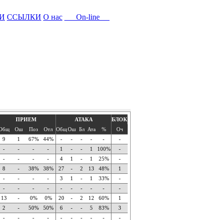
И
ССЫЛКИ
О нас
On-line
ПРИЕМ
АТАКА
БЛОК
Общ
Ош
Поз
Отл
Общ
Ош
Бл
Ата
%
Оч
9
1
67%
44%
-
-
-
-
-
-
-
-
-
-
1
-
-
1
100%
-
-
-
-
-
4
1
-
1
25%
-
8
-
38%
38%
27
-
2
13
48%
1
-
-
-
-
3
1
-
1
33%
-
-
-
-
-
-
-
-
-
-
-
13
-
0%
0%
20
-
2
12
60%
1
2
-
50%
50%
6
-
-
5
83%
3
-
-
-
-
-
-
-
-
-
-