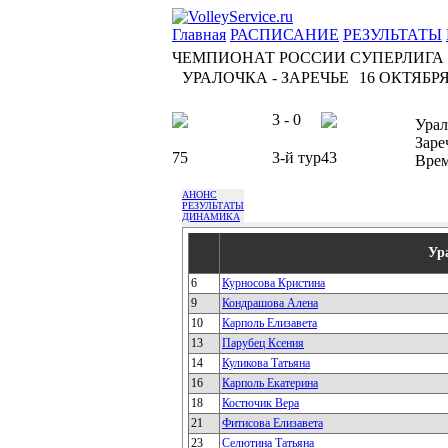
Главная
РАСПИСАНИЕ
РЕЗУЛЬТАТЫ
ЧЕМПИОНАТ РОССИИ СУПЕРЛИГА
УРАЛОЧКА - ЗАРЕЧЬЕ
16 ОКТЯБРЯ 
3 - 0
Урал
Заре
75
3-й тур
43
Вре
АНОНС
РЕЗУЛЬТАТЫ
ДИНАМИКА
Ур
6
Курносова Кристина
9
Кондрашова Алена
10
Карполь Елизавета
13
Парубец Ксения
14
Куликова Татьяна
16
Карполь Екатерина
18
Костючик Вера
21
Фитисова Елизавета
23
Селютина Татьяна