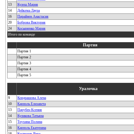
13
Кулеш Мария
14
Дейкема Лаура
16
Пирайнен Анастасия
20
Боброва Виктория
24
Косьяненко Мария
Итого по команде
Партия
Партия 1
Партия 2
Партия 3
Партия 4
Партия 5
Уралочка
9
Кондрашова Алена
10
Карполь Елизавета
13
Парубец Ксения
14
Куликова Татьяна
15
Трухина Полина
16
Карполь Екатерина
18
Костючик Вера