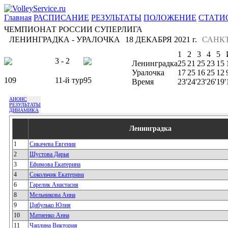
Главная
РАСПИСАНИЕ
РЕЗУЛЬТАТЫ
ПОЛОЖЕНИЕ
СТАТИ
ЧЕМПИОНАТ РОССИИ СУПЕРЛИГА
ЛЕНИНГРАДКА - УРАЛОЧКА
18 ДЕКАБРЯ 2021 г.
САНКТ
1
2
3
4
5
3 - 2
Ленинградка
25
21
25
23
15
Уралочка
17
25
16
25
12
109
11-й тур
95
Время
23'
24'
23'
26'
19'
АНОНС
РЕЗУЛЬТАТЫ
ДИНАМИКА
Ленинградка
1
Сикачева Евгения
2
Шустова Дарья
3
Ефимова Екатерина
4
Сокольчик Екатерина
6
Гарелик Анастасия
8
Мельникова Анна
9
Цибулько Юлия
10
Матиенко Анна
11
Чаплина Виктория