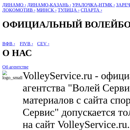
ДИНАМО ›
ДИНАМО-КАЗАНЬ ›
УРАЛОЧКА-НТМК ›
ЗАРЕЧ
ЛОКОМОТИВ ›
МИНСК ›
ТУЛИЦА ›
СПАРТА ›
ОФИЦИАЛЬНЫЙ ВОЛЕЙБ
ВФВ ›
FIVB ›
CEV ›
О НАС
Об агентстве
VolleyService.ru - офи
агентства "Волей Серв
материалов с сайта спо
Сервис" допускается то
на сайт VolleyService.r