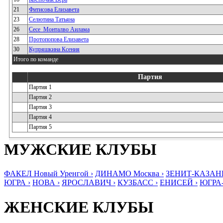
21
Фитисова Елизавета
23
Селютина Татьяна
26
Сесе_Монталво Аилама
28
Протопопова Елизавета
30
Купряшкина Ксения
Итого по команде
Партия
Партия 1
Партия 2
Партия 3
Партия 4
Партия 5
МУЖСКИЕ КЛУБЫ
ФАКЕЛ Новый Уренгой ›
ДИНАМО Москва ›
ЗЕНИТ-КАЗАНЬ
ЮГРА ›
НОВА ›
ЯРОСЛАВИЧ ›
КУЗБАСС ›
ЕНИСЕЙ ›
ЮГРА
ЖЕНСКИЕ КЛУБЫ