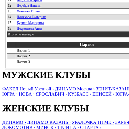
12
Перейра Наталья
13
Фетисова Ирина
14
Полякова Екатерина
17
Курило Маргарита
19
Подкопаева Анна
Итого по команде
Партия
Партия 1
Партия 2
Партия 3
МУЖСКИЕ КЛУБЫ
ФАКЕЛ Новый Уренгой ›
ДИНАМО Москва ›
ЗЕНИТ-КАЗАНЬ
ЮГРА ›
НОВА ›
ЯРОСЛАВИЧ ›
КУЗБАСС ›
ЕНИСЕЙ ›
ЮГРА
ЖЕНСКИЕ КЛУБЫ
ДИНАМО ›
ДИНАМО-КАЗАНЬ ›
УРАЛОЧКА-НТМК ›
ЗАРЕЧ
ЛОКОМОТИВ ›
МИНСК ›
ТУЛИЦА ›
СПАРТА ›