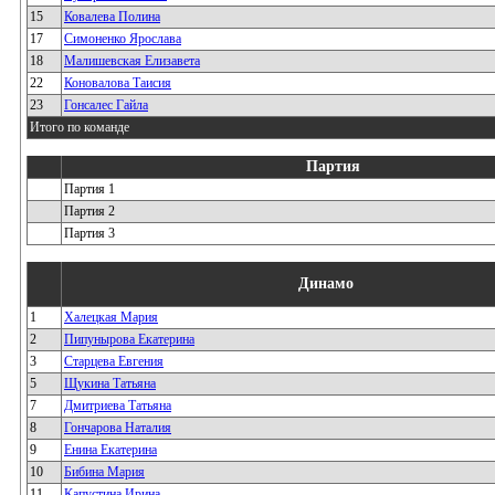
15
Ковалева Полина
17
Симоненко Ярослава
18
Малишевская Елизавета
22
Коновалова Таисия
23
Гонсалес Гайла
Итого по команде
Партия
Партия 1
Партия 2
Партия 3
Динамо
1
Халецкая Мария
2
Пипунырова Екатерина
3
Старцева Евгения
5
Щукина Татьяна
7
Дмитриева Татьяна
8
Гончарова Наталия
9
Енина Екатерина
10
Бибина Мария
11
Капустина Ирина