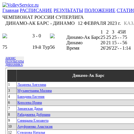
Главная
РАСПИСАНИЕ
РЕЗУЛЬТАТЫ
ПОЛОЖЕНИЕ
СТАТИ
ЧЕМПИОНАТ РОССИИ СУПЕРЛИГА
ДИНАМО-АК БАРС - ДИНАМО
12 ФЕВРАЛЯ 2023 г.
КАЗ
1
2
3
4
5
И
3 - 0
Динамо-Ак Барс
25
25
25
-
-
75
Динамо
20
21
15
-
-
56
75
19-й Тур
56
Время
26'
26'
22'
-
-
1:14
АНОНС
РЕЗУЛЬТАТЫ
ДИНАМИКА
Динамо-Ак Барс
1
Лазарева Ангелина
3
Мухаметшина Милина
4
Баяндина Евгения
6
Королева Ирина
7
Заманская Дарья
8
Рабаджиева Добриана
9
Синицына Елизавета
10
Ануфриенко Анастасия
12
Суворова Наталья