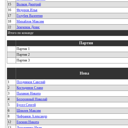
15
Волков Дмитрий
16
Федоров Илья
17
Голубев Валентин
18
Михайлов Максим
22
Земченок Денис
Итого по команде
Партия
Партия 1
Партия 2
Партия 3
Нова
1
Поздняков Савелий
2
Костадинов Слави
3
Паламар Никита
4
Бескровный Николай
5
Бусел Сергей
6
Шпилев Максим
8
Чефранов Александр
12
Еремин Никита
13
Лукьяненко Иван