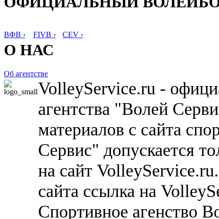
ОФИЦИАЛЬНЫЙ ВОЛЕЙБ
ВФВ ›
FIVB ›
CEV ›
О НАС
Об агентстве
VolleyService.ru - офи
агентства "Волей Серв
материалов с сайта спо
Сервис" допускается то
на сайт VolleyService.r
сайта ссылка на VolleyS
Спортивное агенство В