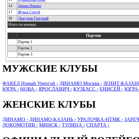
14
Лямин Никита
17
Жуков Сергей
18
Драгунов Григорий
Итого по команде
Партия
Партия 1
Партия 2
Партия 3
МУЖСКИЕ КЛУБЫ
ФАКЕЛ Новый Уренгой ›
ДИНАМО Москва ›
ЗЕНИТ-КАЗАНЬ
ЮГРА ›
НОВА ›
ЯРОСЛАВИЧ ›
КУЗБАСС ›
ЕНИСЕЙ ›
ЮГРА
ЖЕНСКИЕ КЛУБЫ
ДИНАМО ›
ДИНАМО-КАЗАНЬ ›
УРАЛОЧКА-НТМК ›
ЗАРЕЧ
ЛОКОМОТИВ ›
МИНСК ›
ТУЛИЦА ›
СПАРТА ›