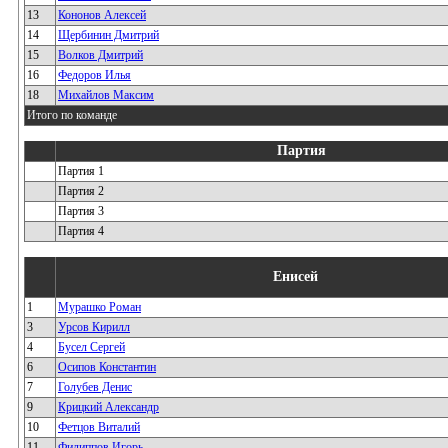
13
Кононов Алексей
14
Щербинин Дмитрий
15
Волков Дмитрий
16
Федоров Илья
18
Михайлов Максим
Итого по команде
Партия
Партия 1
Партия 2
Партия 3
Партия 4
Енисей
1
Мурашко Роман
3
Урсов Кирилл
4
Бусел Сергей
6
Осипов Константин
7
Голубев Денис
9
Крицкий Александр
10
Фетцов Виталий
11
Филиппов Игорь