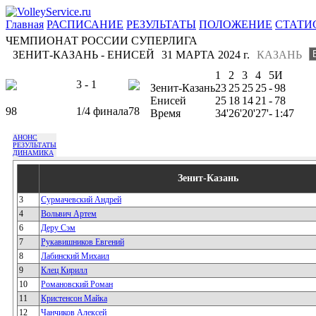
Главная
РАСПИСАНИЕ
РЕЗУЛЬТАТЫ
ПОЛОЖЕНИЕ
СТАТИ
ЧЕМПИОНАТ РОССИИ СУПЕРЛИГА
ЗЕНИТ-КАЗАНЬ - ЕНИСЕЙ
31 МАРТА 2024 г.
КАЗАНЬ
1
2
3
4
5
И
3 - 1
Зенит-Казань
23
25
25
25
-
98
Енисей
25
18
14
21
-
78
98
1/4 финала
78
Время
34'
26'
20'
27'
-
1:47
АНОНС
РЕЗУЛЬТАТЫ
ДИНАМИКА
Зенит-Казань
3
Сурмачевский Андрей
4
Вольвич Артем
6
Деру Сэм
7
Рукавишников Евгений
8
Лабинский Михаил
9
Клец Кирилл
10
Романовский Роман
11
Кристенсон Майка
12
Чанчиков Алексей