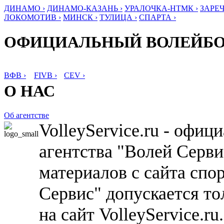
ДИНАМО ›
ДИНАМО-КАЗАНЬ ›
УРАЛОЧКА-НТМК ›
ЗАРЕЧ
ЛОКОМОТИВ ›
МИНСК ›
ТУЛИЦА ›
СПАРТА ›
ОФИЦИАЛЬНЫЙ ВОЛЕЙБ
ВФВ ›
FIVB ›
CEV ›
О НАС
Об агентстве
VolleyService.ru - офи
агентства "Волей Серв
материалов с сайта спо
Сервис" допускается то
на сайт VolleyService.r