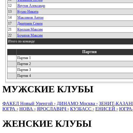
12
Янутов Александр
13
Кухно Никита
14
Максимов Антон
17
Дмитриев Семен
21
Крескин Максим
22
Бочаров Максим
Итого по команде
Партия
Партия 1
Партия 2
Партия 3
Партия 4
МУЖСКИЕ КЛУБЫ
ФАКЕЛ Новый Уренгой ›
ДИНАМО Москва ›
ЗЕНИТ-КАЗАНЬ
ЮГРА ›
НОВА ›
ЯРОСЛАВИЧ ›
КУЗБАСС ›
ЕНИСЕЙ ›
ЮГРА
ЖЕНСКИЕ КЛУБЫ