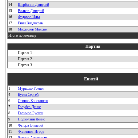
14
Щербинин Дмитрий
15
Волков Дмитрий
16
Федоров Илья
17
Енин Владислав
18
Михайлов Максим
Итого по команде
Партия
Партия 1
Партия 2
Партия 3
Енисей
1
Мурашко Роман
4
Бусел Сергей
6
Осипов Константин
7
Голубев Денис
8
Галимов Руслан
9
Подколзин Денис
10
Фетцов Виталий
11
Филиппов Игорь
12
Янутов Александр