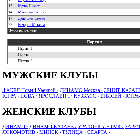
13
Кухно Никита
14
Максимов Антон
17
Дмитриев Семен
22
Бочаров Максим
Итого по команде
Партия
Партия 1
Партия 2
Партия 3
МУЖСКИЕ КЛУБЫ
ФАКЕЛ Новый Уренгой ›
ДИНАМО Москва ›
ЗЕНИТ-КАЗАНЬ
ЮГРА ›
НОВА ›
ЯРОСЛАВИЧ ›
КУЗБАСС ›
ЕНИСЕЙ ›
ЮГРА
ЖЕНСКИЕ КЛУБЫ
ДИНАМО ›
ДИНАМО-КАЗАНЬ ›
УРАЛОЧКА-НТМК ›
ЗАРЕЧ
ЛОКОМОТИВ ›
МИНСК ›
ТУЛИЦА ›
СПАРТА ›