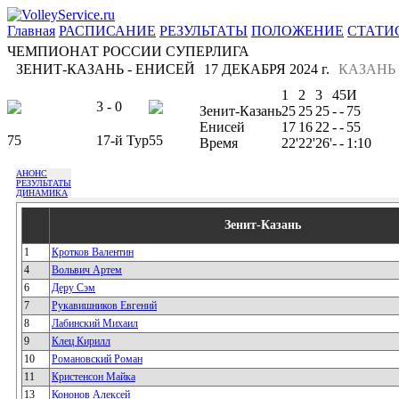
Главная
РАСПИСАНИЕ
РЕЗУЛЬТАТЫ
ПОЛОЖЕНИЕ
СТАТИ
ЧЕМПИОНАТ РОССИИ СУПЕРЛИГА
ЗЕНИТ-КАЗАНЬ - ЕНИСЕЙ
17 ДЕКАБРЯ 2024 г.
КАЗАНЬ
1
2
3
4
5
И
3 - 0
Зенит-Казань
25
25
25
-
-
75
Енисей
17
16
22
-
-
55
75
17-й Тур
55
Время
22'
22'
26'
-
-
1:10
АНОНС
РЕЗУЛЬТАТЫ
ДИНАМИКА
Зенит-Казань
1
Кротков Валентин
4
Вольвич Артем
6
Деру Сэм
7
Рукавишников Евгений
8
Лабинский Михаил
9
Клец Кирилл
10
Романовский Роман
11
Кристенсон Майка
13
Кононов Алексей