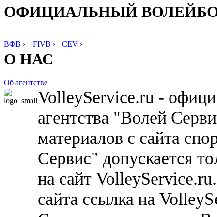
ОФИЦИАЛЬНЫЙ ВОЛЕЙБ
ВФВ ›
FIVB ›
CEV ›
О НАС
Об агентстве
VolleyService.ru - офи
агентства "Волей Серв
материалов с сайта спо
Сервис" допускается то
на сайт VolleyService.r
сайта ссылка на VolleyS