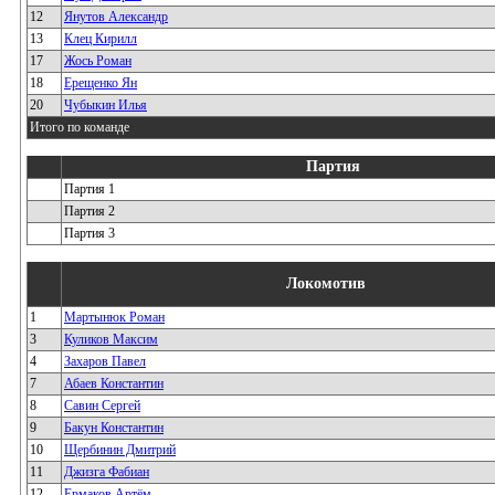
12
Янутов Александр
13
Клец Кирилл
17
Жось Роман
18
Ерещенко Ян
20
Чубыкин Илья
Итого по команде
Партия
Партия 1
Партия 2
Партия 3
Локомотив
1
Мартынюк Роман
3
Куликов Максим
4
Захаров Павел
7
Абаев Константин
8
Савин Сергей
9
Бакун Константин
10
Щербинин Дмитрий
11
Джизга Фабиан
12
Ермаков Артём