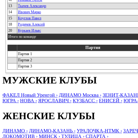
13
Ткачев Александр
14
Ивович Марко
15
Круглов Павел
18
Родичев Алексей
20
Куркаев Ильяс
Итого по команде
Партия
Партия 1
Партия 2
Партия 3
МУЖСКИЕ КЛУБЫ
ФАКЕЛ Новый Уренгой ›
ДИНАМО Москва ›
ЗЕНИТ-КАЗАНЬ
ЮГРА ›
НОВА ›
ЯРОСЛАВИЧ ›
КУЗБАСС ›
ЕНИСЕЙ ›
ЮГРА
ЖЕНСКИЕ КЛУБЫ
ДИНАМО ›
ДИНАМО-КАЗАНЬ ›
УРАЛОЧКА-НТМК ›
ЗАРЕЧ
ЛОКОМОТИВ ›
МИНСК ›
ТУЛИЦА ›
СПАРТА ›