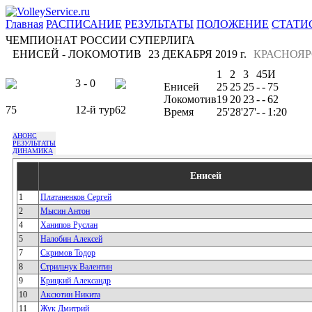
Главная
РАСПИСАНИЕ
РЕЗУЛЬТАТЫ
ПОЛОЖЕНИЕ
СТАТИ
ЧЕМПИОНАТ РОССИИ СУПЕРЛИГА
ЕНИСЕЙ - ЛОКОМОТИВ
23 ДЕКАБРЯ 2019 г.
КРАСНОЯР
1
2
3
4
5
И
3 - 0
Енисей
25
25
25
-
-
75
Локомотив
19
20
23
-
-
62
75
12-й тур
62
Время
25'
28'
27'
-
-
1:20
АНОНС
РЕЗУЛЬТАТЫ
ДИНАМИКА
Енисей
1
Платаненков Сергей
2
Мысин Антон
4
Ханипов Руслан
5
Налобин Алексей
7
Скримов Тодор
8
Стрильчук Валентин
9
Крицкий Александр
10
Аксютин Никита
11
Жук Дмитрий