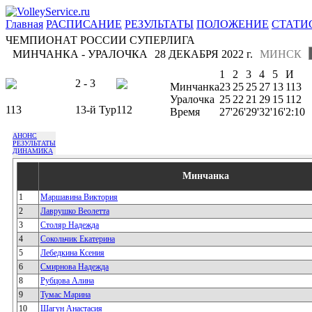
Главная
РАСПИСАНИЕ
РЕЗУЛЬТАТЫ
ПОЛОЖЕНИЕ
СТАТИ
ЧЕМПИОНАТ РОССИИ СУПЕРЛИГА
МИНЧАНКА - УРАЛОЧКА
28 ДЕКАБРЯ 2022 г.
МИНСК
1
2
3
4
5
И
2 - 3
Минчанка
23
25
25
27
13
113
Уралочка
25
22
21
29
15
112
113
13-й Тур
112
Время
27'
26'
29'
32'
16'
2:10
АНОНС
РЕЗУЛЬТАТЫ
ДИНАМИКА
Минчанка
1
Маршавина Виктория
2
Лаврушко Веолетта
3
Столяр Надежда
4
Сокольчик Екатерина
5
Лебедкина Ксения
6
Смирнова Надежда
8
Рубцова Алина
9
Тумас Марина
10
Шагун Анастасия