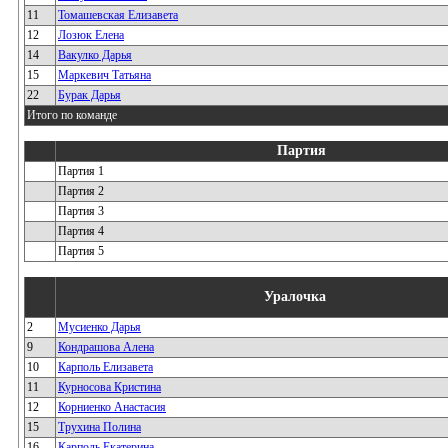
11
Томашевская Елизавета
12
Лозюк Елена
14
Вакулко Дарья
15
Маркевич Татьяна
22
Бурак Дарья
Итого по команде
Партия
Партия 1
Партия 2
Партия 3
Партия 4
Партия 5
Уралочка
2
Мусиенко Дарья
9
Кондрашова Алена
10
Карполь Елизавета
11
Курносова Кристина
12
Корниенко Анастасия
15
Трухина Полина
16
Карполь Екатерина