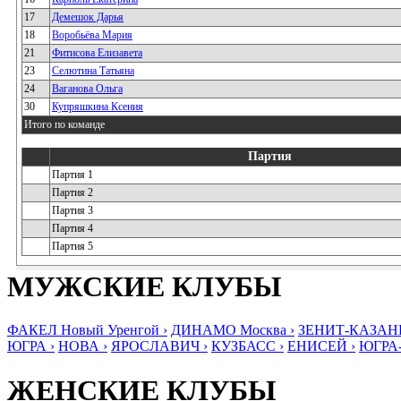
17
Демешок Дарья
18
Воробьёва Мария
21
Фитисова Елизавета
23
Селютина Татьяна
24
Ваганова Ольга
30
Купряшкина Ксения
Итого по команде
Партия
Партия 1
Партия 2
Партия 3
Партия 4
Партия 5
МУЖСКИЕ КЛУБЫ
ФАКЕЛ Новый Уренгой ›
ДИНАМО Москва ›
ЗЕНИТ-КАЗАНЬ
ЮГРА ›
НОВА ›
ЯРОСЛАВИЧ ›
КУЗБАСС ›
ЕНИСЕЙ ›
ЮГРА
ЖЕНСКИЕ КЛУБЫ