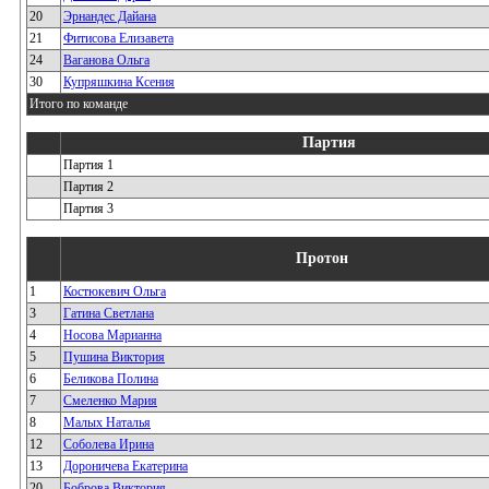
20
Эрнандес Дайана
21
Фитисова Елизавета
24
Ваганова Ольга
30
Купряшкина Ксения
Итого по команде
Партия
Партия 1
Партия 2
Партия 3
Протон
1
Костюкевич Ольга
3
Гатина Светлана
4
Носова Марианна
5
Пушина Виктория
6
Беликова Полина
7
Смеленко Мария
8
Малых Наталья
12
Соболева Ирина
13
Дороничева Екатерина
20
Боброва Виктория