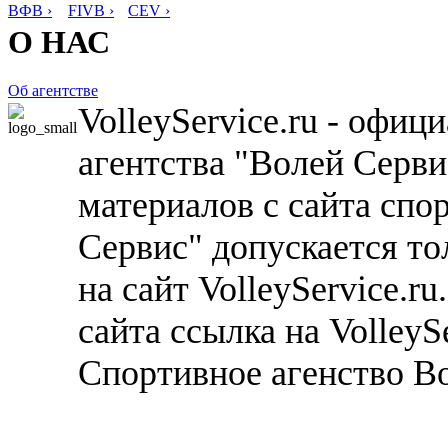
ВФВ ›
FIVB ›
CEV ›
О НАС
Об агентстве
VolleyService.ru - офи
агентства "Волей Серв
материалов с сайта спо
Сервис" допускается то
на сайт VolleyService.r
сайта ссылка на VolleyS
Спортивное агенство В