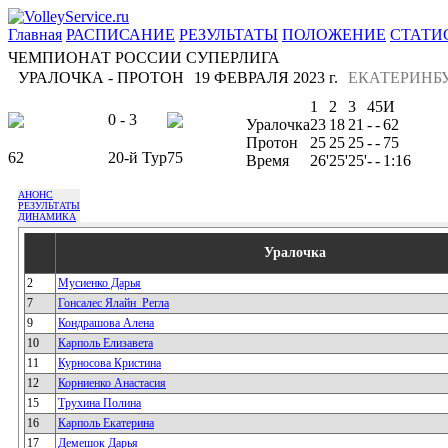
Главная
РАСПИСАНИЕ
РЕЗУЛЬТАТЫ
ПОЛОЖЕНИЕ
СТАТИ
ЧЕМПИОНАТ РОССИИ СУПЕРЛИГА
УРАЛОЧКА - ПРОТОН
19 ФЕВРАЛЯ 2023 г.
ЕКАТЕРИНБ
1
2
3
4
5
И
0 - 3
Уралочка
23
18
21
-
-
62
Протон
25
25
25
-
-
75
62
20-й Тур
75
Время
26'
25'
25'
-
-
1:16
АНОНС
РЕЗУЛЬТАТЫ
ДИНАМИКА
Уралочка
2
Мусиенко Дарья
7
Гонсалес Ялайн_Регла
9
Кондрашова Алена
10
Карполь Елизавета
11
Курносова Кристина
12
Корниенко Анастасия
15
Трухина Полина
16
Карполь Екатерина
17
Демешок Дарья