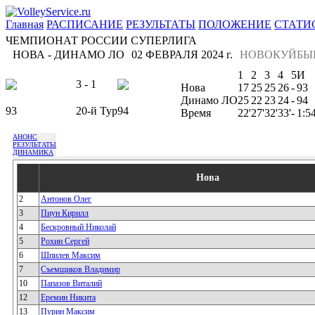
Главная
РАСПИСАНИЕ
РЕЗУЛЬТАТЫ
ПОЛОЖЕНИЕ
СТАТИ
ЧЕМПИОНАТ РОССИИ СУПЕРЛИГА
НОВА - ДИНАМО ЛО
02 ФЕВРАЛЯ 2024 г.
НОВОКУЙБЫ
1
2
3
4
5
И
3 - 1
Нова
17
25
25
26
-
93
Динамо ЛО
25
22
23
24
-
94
93
20-й Тур
94
Время
22'
27'
32'
33'
-
1:5
АНОНС
РЕЗУЛЬТАТЫ
ДИНАМИКА
Нова
2
Антонов Олег
3
Пиун Кирилл
4
Бескровный Николай
5
Рохин Сергей
6
Шпилев Максим
7
Съемщиков Владимир
10
Папазов Виталий
12
Еремин Никита
13
Пурин Максим