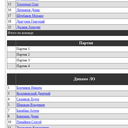
15
Терентьев Олег
16
Литвинов Денис
17
Щербаков Михаил
18
Драгунов Григорий
22
Досанж Аршдип
Итого по команде
Партия
Партия 1
Партия 2
Партия 3
Партия 4
Динамо ЛО
1
Борчиков Никита
3
Коленковский Дмитрий
4
Скримов Тодор
5
Шишкин Владимир
7
Барабаш Артем
8
Бирюков Денис
10
Пирайнен Сергей
11
Тюшкевич Константин