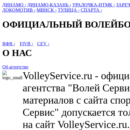
ДИНАМО ›
ДИНАМО-КАЗАНЬ ›
УРАЛОЧКА-НТМК ›
ЗАРЕЧ
ЛОКОМОТИВ ›
МИНСК ›
ТУЛИЦА ›
СПАРТА ›
ОФИЦИАЛЬНЫЙ ВОЛЕЙБ
ВФВ ›
FIVB ›
CEV ›
О НАС
Об агентстве
VolleyService.ru - офи
агентства "Волей Серв
материалов с сайта спо
Сервис" допускается то
на сайт VolleyService.r