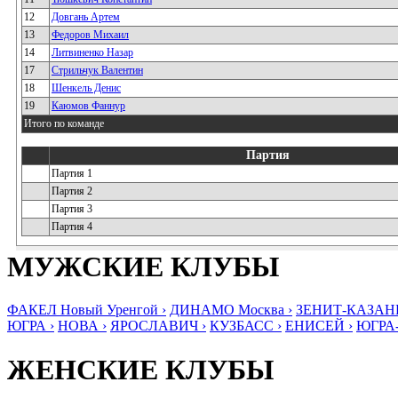
12
Довгань Артем
13
Федоров Михаил
14
Литвиненко Назар
17
Стрильчук Валентин
18
Шенкель Денис
19
Каюмов Фаннур
Итого по команде
Партия
Партия 1
Партия 2
Партия 3
Партия 4
МУЖСКИЕ КЛУБЫ
ФАКЕЛ Новый Уренгой ›
ДИНАМО Москва ›
ЗЕНИТ-КАЗАНЬ
ЮГРА ›
НОВА ›
ЯРОСЛАВИЧ ›
КУЗБАСС ›
ЕНИСЕЙ ›
ЮГРА
ЖЕНСКИЕ КЛУБЫ