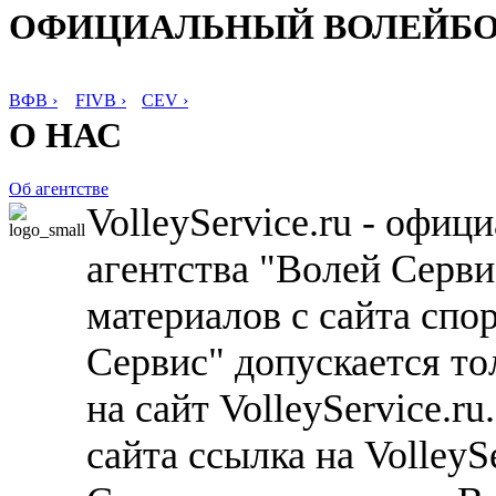
ОФИЦИАЛЬНЫЙ ВОЛЕЙБ
ВФВ ›
FIVB ›
CEV ›
О НАС
Об агентстве
VolleyService.ru - офи
агентства "Волей Серв
материалов с сайта спо
Сервис" допускается то
на сайт VolleyService.r
сайта ссылка на VolleyS