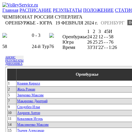
Главная
РАСПИСАНИЕ
РЕЗУЛЬТАТЫ
ПОЛОЖЕНИЕ
СТАТИ
ЧЕМПИОНАТ РОССИИ СУПЕРЛИГА
ОРЕНБУРЖЬЕ - ЮГРА
19 ФЕВРАЛЯ 2024 г.
ОРЕНБУРГ
1
2
3
4
5
И
0 - 3
Оренбуржье
24
22
12
-
-
58
Югра
26
25
25
-
-
76
58
24-й Тур
76
Время
33'
31'
22'
-
-
1:26
АНОНС
РЕЗУЛЬТАТЫ
ДИНАМИКА
Оренбуржье
1
Кранин Кирилл
2
Жось Роман
5
Зинченко Максим
7
Макаренко Дмитрий
9
Сподобец Илья
10
Андреев Антон
11
Коваликов Игорь
14
Максименко Максим
15
Ткачев Александр