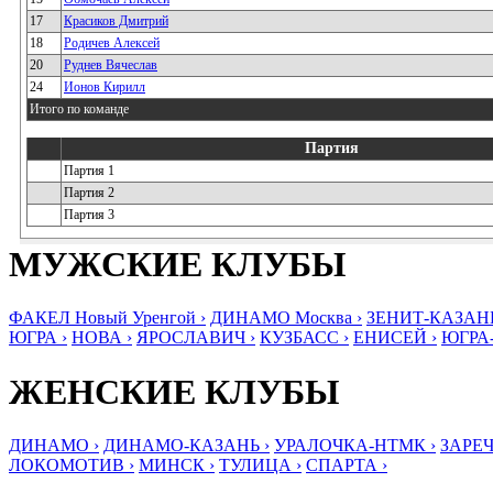
17
Красиков Дмитрий
18
Родичев Алексей
20
Руднев Вячеслав
24
Ионов Кирилл
Итого по команде
Партия
Партия 1
Партия 2
Партия 3
МУЖСКИЕ КЛУБЫ
ФАКЕЛ Новый Уренгой ›
ДИНАМО Москва ›
ЗЕНИТ-КАЗАНЬ
ЮГРА ›
НОВА ›
ЯРОСЛАВИЧ ›
КУЗБАСС ›
ЕНИСЕЙ ›
ЮГРА
ЖЕНСКИЕ КЛУБЫ
ДИНАМО ›
ДИНАМО-КАЗАНЬ ›
УРАЛОЧКА-НТМК ›
ЗАРЕЧ
ЛОКОМОТИВ ›
МИНСК ›
ТУЛИЦА ›
СПАРТА ›