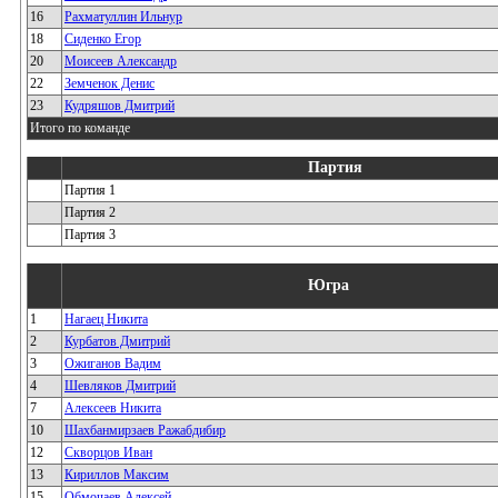
16
Рахматуллин Ильнур
18
Сиденко Егор
20
Моисеев Александр
22
Земченок Денис
23
Кудряшов Дмитрий
Итого по команде
Партия
Партия 1
Партия 2
Партия 3
Югра
1
Нагаец Никита
2
Курбатов Дмитрий
3
Ожиганов Вадим
4
Шевляков Дмитрий
7
Алексеев Никита
10
Шахбанмирзаев Ражабдибир
12
Скворцов Иван
13
Кириллов Максим
15
Обмочаев Алексей