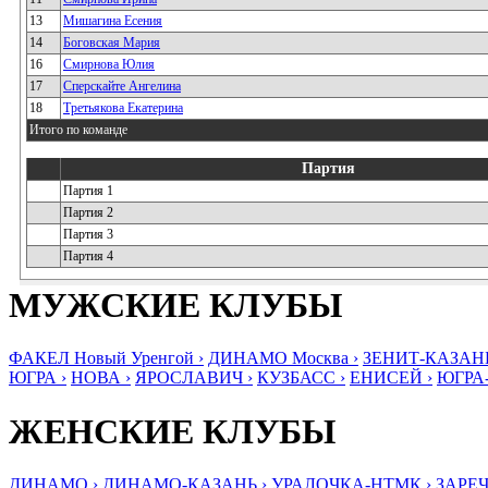
13
Мишагина Есения
14
Боговская Мария
16
Смирнова Юлия
17
Сперскайте Ангелина
18
Третьякова Екатерина
Итого по команде
Партия
Партия 1
Партия 2
Партия 3
Партия 4
МУЖСКИЕ КЛУБЫ
ФАКЕЛ Новый Уренгой ›
ДИНАМО Москва ›
ЗЕНИТ-КАЗАНЬ
ЮГРА ›
НОВА ›
ЯРОСЛАВИЧ ›
КУЗБАСС ›
ЕНИСЕЙ ›
ЮГРА
ЖЕНСКИЕ КЛУБЫ
ДИНАМО ›
ДИНАМО-КАЗАНЬ ›
УРАЛОЧКА-НТМК ›
ЗАРЕЧ