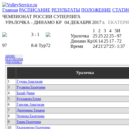
Главная
РАСПИСАНИЕ
РЕЗУЛЬТАТЫ
ПОЛОЖЕНИЕ
СТАТИ
ЧЕМПИОНАТ РОССИИ СУПЕРЛИГА
УРАЛОЧКА - ДИНАМО КР
04 ДЕКАБРЯ 2017 г.
ЕКАТЕРИ
1
2
3
4
5
И
3 - 1
Уралочка
25
25
22
25
-
97
Динамо Кр
16
14
25
17
-
72
97
8-й Тур
72
Время
24'
21'
27'
25'
-
1:37
АНОНС
РЕЗУЛЬТАТЫ
ДИНАМИКА
Уралочка
1
Гудова Анастасия
3
Русакова Екатерина
4
Балай Диана
5
Бурлакова Елена
6
Гарелик Анастасия
7
Дмитриева Татьяна
8
Чернова Екатерина
9
Енина Екатерина
10
Евдокимова Екатерина