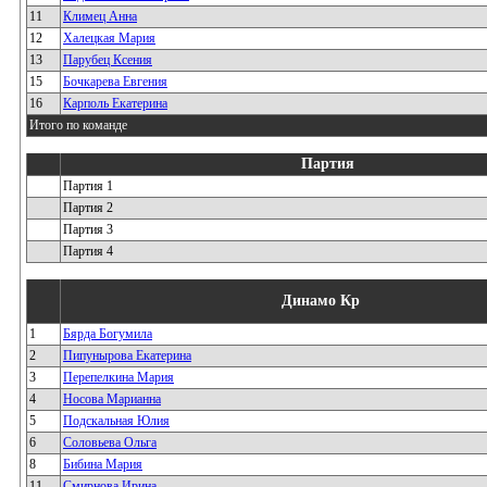
11
Климец Анна
12
Халецкая Мария
13
Парубец Ксения
15
Бочкарева Евгения
16
Карполь Екатерина
Итого по команде
Партия
Партия 1
Партия 2
Партия 3
Партия 4
Динамо Кр
1
Бярда Богумила
2
Пипунырова Екатерина
3
Перепелкина Мария
4
Носова Марианна
5
Подскальная Юлия
6
Соловьева Ольга
8
Бибина Мария
11
Смирнова Ирина