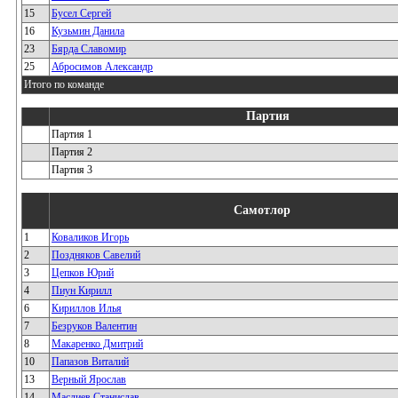
15
Бусел Сергей
16
Кузьмин Данила
23
Бярда Славомир
25
Абросимов Александр
Итого по команде
Партия
Партия 1
Партия 2
Партия 3
Самотлор
1
Коваликов Игорь
2
Поздняков Савелий
3
Цепков Юрий
4
Пиун Кирилл
6
Кириллов Илья
7
Безруков Валентин
8
Макаренко Дмитрий
10
Папазов Виталий
13
Верный Ярослав
14
Маслиев Станислав