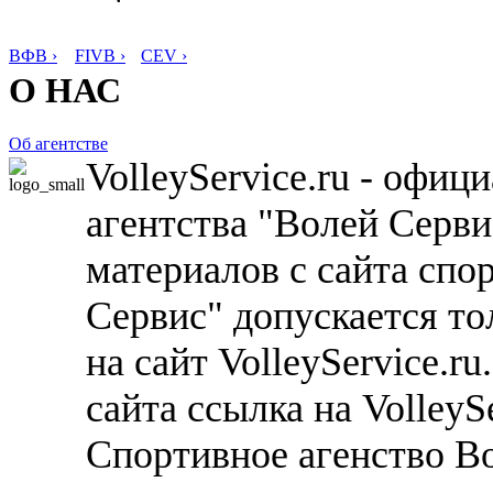
ВФВ ›
FIVB ›
CEV ›
О НАС
Об агентстве
VolleyService.ru - офи
агентства "Волей Серв
материалов с сайта спо
Сервис" допускается то
на сайт VolleyService.r
сайта ссылка на VolleyS
Спортивное агенство В