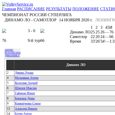
Главная
РАСПИСАНИЕ
РЕЗУЛЬТАТЫ
ПОЛОЖЕНИЕ
СТАТИ
ЧЕМПИОНАТ РОССИИ СУПЕРЛИГА
ДИНАМО ЛО - САМОТЛОР
14 НОЯБРЯ 2020 г.
ЛЕНИНГР
1
2
3
4
5
И
3 - 0
Динамо ЛО
25
25
26
-
-
76
Самотлор
22
20
24
-
-
66
76
9-й тур
66
Время
33'
26'
34'
-
-
1:3
АНОНС
РЕЗУЛЬТАТЫ
ДИНАМИКА
Динамо ЛО
2
Дивиш Лукаш
4
Мельников Артем
5
Колесник Андрей
6
Шпилев Максим
7
Гафаров Марат
8
Бирюков Денис
9
Кривитченко Семен
12
Алексеев Никита
14
Ботин Антон