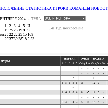
ПОЛОЖЕНИЕ
СТАТИСТИКА
ИГРОКИ
КОМАНДЫ
НОВОСТ
СЕНТЯБРЯ 2024 г.
ТУЛА
1
2
3
4
5
И
1-й Тур, воскресеьне
19
25
25
19
8
96
ань
25
22
22
25
15
109
29'
37'
30'
28'
18'
2:22
ПАРТИЯ
ОЧКИ
ПОДАЧА
логорье
1
2
3
4
5
Общ
Раз
Общ
Ош
Оч
-
-
-
-
-
-
-
-
-
-
*
-
-
1
-
-
6
5
6
5
5
13
-
12
3
-
*
-
-
-
-
-
1
6
1
6
6
8
+5
14
2
-
-
-
-
-
-
5
4
5
4
4
5
+4
13
1
-
-
-
-
-
-