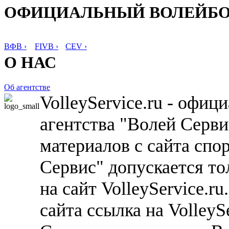
ОФИЦИАЛЬНЫЙ ВОЛЕЙБ
ВФВ ›
FIVB ›
CEV ›
О НАС
Об агентстве
VolleyService.ru - офи
агентства "Волей Серв
материалов с сайта спо
Сервис" допускается то
на сайт VolleyService.r
сайта ссылка на VolleyS