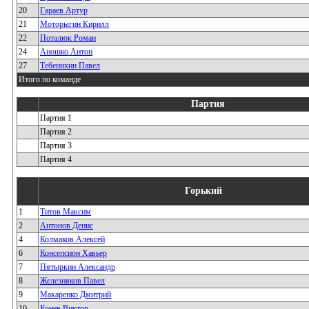
20
Гараев Артур
21
Моторыгин Кирилл
22
Поталюк Роман
24
Аношко Антон
27
Тебенихин Павел
Итого по команде
Партия
Партия 1
Партия 2
Партия 3
Партия 4
Горький
1
Титов Максим
2
Антонов Денис
4
Колмаков Алексей
6
Консепсион Хавьер
7
Пятыркин Александр
8
Железняков Павел
9
Макаренко Дмитрий
10
Конев Виктор