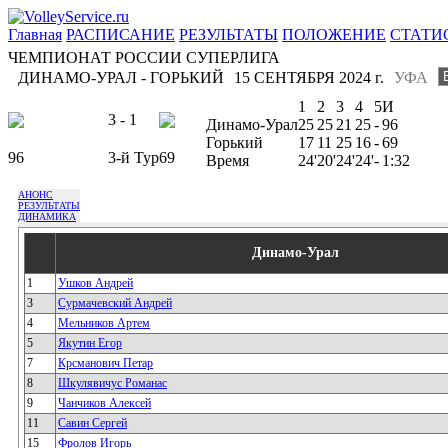
Главная
РАСПИСАНИЕ
РЕЗУЛЬТАТЫ
ПОЛОЖЕНИЕ
СТАТИ
ЧЕМПИОНАТ РОССИИ СУПЕРЛИГА
ДИНАМО-УРАЛ - ГОРЬКИЙ
15 СЕНТЯБРЯ 2024 г.
УФА
1
2
3
4
5
И
3 - 1
Динамо-Урал
25
25
21
25
-
96
Горький
17
11
25
16
-
69
96
3-й Тур
69
Время
24'
20'
24'
24'
-
1:32
АНОНС
РЕЗУЛЬТАТЫ
ДИНАМИКА
Динамо-Урал
1
Ушков Андрей
3
Сурмачевский Андрей
4
Мельников Артем
5
Якутин Егор
7
Крсманович Петар
8
Шкулявичус Романас
9
Чанчиков Алексей
11
Савин Сергей
15
Фролов Игорь