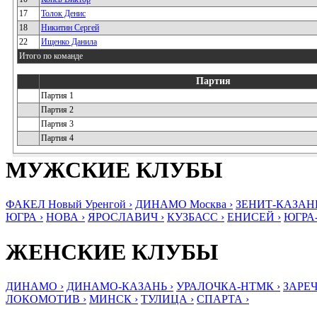
17
Толок Денис
18
Никитин Сергей
22
Ищенко Данила
Итого по команде
Партия
Партия 1
Партия 2
Партия 3
Партия 4
МУЖСКИЕ КЛУБЫ
ФАКЕЛ Новый Уренгой ›
ДИНАМО Москва ›
ЗЕНИТ-КАЗАНЬ
ЮГРА ›
НОВА ›
ЯРОСЛАВИЧ ›
КУЗБАСС ›
ЕНИСЕЙ ›
ЮГРА
ЖЕНСКИЕ КЛУБЫ
ДИНАМО ›
ДИНАМО-КАЗАНЬ ›
УРАЛОЧКА-НТМК ›
ЗАРЕЧ
ЛОКОМОТИВ ›
МИНСК ›
ТУЛИЦА ›
СПАРТА ›