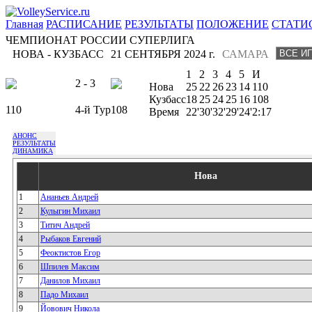
Главная
РАСПИСАНИЕ
РЕЗУЛЬТАТЫ
ПОЛОЖЕНИЕ
СТАТИ
ЧЕМПИОНАТ РОССИИ СУПЕРЛИГА
НОВА - КУЗБАСС
21 СЕНТЯБРЯ 2024 г.
САМАРА
1
2
3
4
5
И
2 - 3
Нова
25
22
26
23
14
110
Кузбасс
18
25
24
25
16
108
110
4-й Тур
108
Время
22'
30'
32'
29'
24'
2:17
АНОНС
РЕЗУЛЬТАТЫ
ДИНАМИКА
Нова
1
Ананьев Андрей
2
Кулыгин Михаил
3
Титич Андрей
4
Рыбаков Евгений
5
Феоктистов Егор
6
Шпилев Максим
7
Данилов Михаил
8
Падо Михаил
9
Йовович Никола