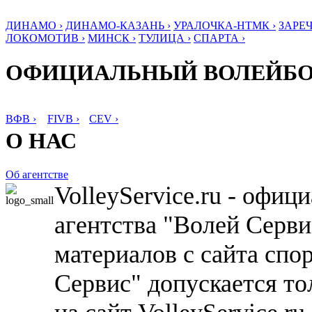
ДИНАМО ›
ДИНАМО-КАЗАНЬ ›
УРАЛОЧКА-НТМК ›
ЗАРЕЧ
ЛОКОМОТИВ ›
МИНСК ›
ТУЛИЦА ›
СПАРТА ›
ОФИЦИАЛЬНЫЙ ВОЛЕЙБ
ВФВ ›
FIVB ›
CEV ›
О НАС
Об агентстве
VolleyService.ru - офи
агентства "Волей Серв
материалов с сайта спо
Сервис" допускается то