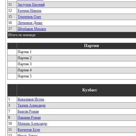
11
Заступов Евгений
12
Еремин Никита
15
Терентьев Олег
16
Литвинов Денис
17
Щербаков Михаил
Итого по команде
Партия
Партия 1
Партия 2
Партия 3
Партия 4
Партия 5
Кузбасс
1
Коваликов Игорь
3
Ткачев Александр
7
Брагин Роман
8
Пакшин Роман
10
Маркин Александр
11
Кречетов Егор
13
Фиэль Давид