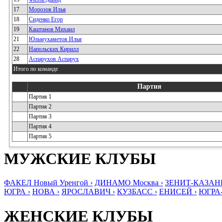
17
Морозов Илья
18
Сиденко Егор
19
Каштанов Михаил
21
Юльмухаметов Илья
22
Напольских Кирилл
28
Аспарухов Аспарух
Итого по команде
Партия
Партия 1
Партия 2
Партия 3
Партия 4
Партия 5
МУЖСКИЕ КЛУБЫ
ФАКЕЛ Новый Уренгой ›
ДИНАМО Москва ›
ЗЕНИТ-КАЗАНЬ
ЮГРА ›
НОВА ›
ЯРОСЛАВИЧ ›
КУЗБАСС ›
ЕНИСЕЙ ›
ЮГРА
ЖЕНСКИЕ КЛУБЫ