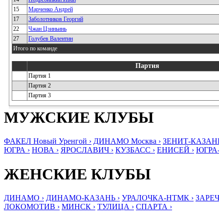
15
Марченко Андрей
17
Заболотников Георгий
22
Чжан Цзиньинь
27
Голубев Валентин
Итого по команде
Партия
Партия 1
Партия 2
Партия 3
МУЖСКИЕ КЛУБЫ
ФАКЕЛ Новый Уренгой ›
ДИНАМО Москва ›
ЗЕНИТ-КАЗАНЬ
ЮГРА ›
НОВА ›
ЯРОСЛАВИЧ ›
КУЗБАСС ›
ЕНИСЕЙ ›
ЮГРА
ЖЕНСКИЕ КЛУБЫ
ДИНАМО ›
ДИНАМО-КАЗАНЬ ›
УРАЛОЧКА-НТМК ›
ЗАРЕЧ
ЛОКОМОТИВ ›
МИНСК ›
ТУЛИЦА ›
СПАРТА ›