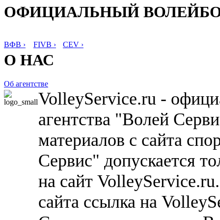
ОФИЦИАЛЬНЫЙ ВОЛЕЙБ
ВФВ ›
FIVB ›
CEV ›
О НАС
Об агентстве
VolleyService.ru - офи
агентства "Волей Серв
материалов с сайта спо
Сервис" допускается то
на сайт VolleyService.r
сайта ссылка на VolleyS