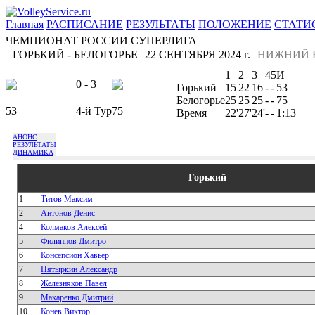
Главная
РАСПИСАНИЕ
РЕЗУЛЬТАТЫ
ПОЛОЖЕНИЕ
СТАТИ
ЧЕМПИОНАТ РОССИИ СУПЕРЛИГА
ГОРЬКИЙ - БЕЛОГОРЬЕ
22 СЕНТЯБРЯ 2024 г.
НИЖНИЙ 
1
2
3
4
5
И
0 - 3
Горький
15
22
16
-
-
53
Белогорье
25
25
25
-
-
75
53
4-й Тур
75
Время
22'
27'
24'
-
-
1:13
АНОНС
РЕЗУЛЬТАТЫ
ДИНАМИКА
Горький
1
Титов Максим
2
Антонов Денис
4
Колмаков Алексей
5
Филиппов Дмитро
6
Консепсион Хавьер
7
Пятыркин Александр
8
Железняков Павел
9
Макаренко Дмитрий
10
Конев Виктор