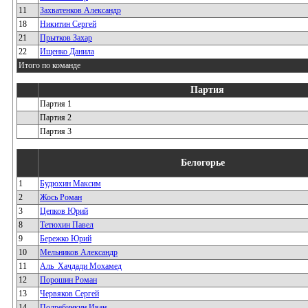
11
Захватенков Александр
18
Никитин Сергей
21
Прытков Захар
22
Ищенко Данила
Итого по команде
Партия
Партия 1
Партия 2
Партия 3
Белогорье
1
Будюхин Максим
2
Жось Роман
3
Цепков Юрий
8
Тетюхин Павел
9
Бережко Юрий
10
Мельников Александр
11
Аль_Хачдади Мохамед
12
Порошин Роман
13
Червяков Сергей
14
Подребинкин Иван