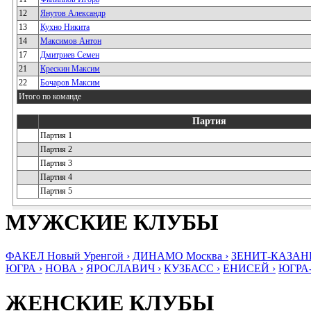
12
Янутов Александр
13
Кухно Никита
14
Максимов Антон
17
Дмитриев Семен
21
Крескин Максим
22
Бочаров Максим
Итого по команде
Партия
Партия 1
Партия 2
Партия 3
Партия 4
Партия 5
МУЖСКИЕ КЛУБЫ
ФАКЕЛ Новый Уренгой ›
ДИНАМО Москва ›
ЗЕНИТ-КАЗАНЬ
ЮГРА ›
НОВА ›
ЯРОСЛАВИЧ ›
КУЗБАСС ›
ЕНИСЕЙ ›
ЮГРА
ЖЕНСКИЕ КЛУБЫ