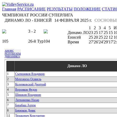
Главная
РАСПИСАНИЕ
РЕЗУЛЬТАТЫ
ПОЛОЖЕНИЕ
СТАТИ
ЧЕМПИОНАТ РОССИИ СУПЕРЛИГА
ДИНАМО ЛО - ЕНИСЕЙ
14 ФЕВРАЛЯ 2025 г.
СОСНОВЫЙ
1
2
3
4
5
И
3 - 2
Динамо ЛО
23
25
17
25
15
1
Енисей
25
20
25
22
12
1
105
26-й Тур
104
Время
27'
26'
24'
29'
17'
2
АНОНС
РЕЗУЛЬТАТЫ
ДИНАМИКА
Динамо ЛО
1
Съемщиков Владимир
2
Мергарехо Осниель
3
Коленковский Дмитрий
4
Воронков Федор
5
Шишкин Владимир
6
Литвиненко Назар
7
Барабаш Артем
8
Бирюков Денис
11
Тюшкевич Константин