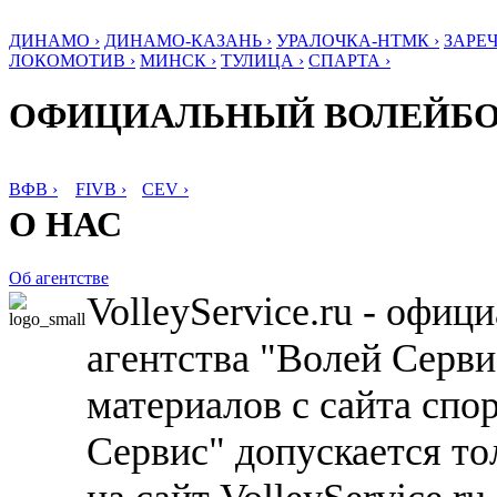
ДИНАМО ›
ДИНАМО-КАЗАНЬ ›
УРАЛОЧКА-НТМК ›
ЗАРЕЧ
ЛОКОМОТИВ ›
МИНСК ›
ТУЛИЦА ›
СПАРТА ›
ОФИЦИАЛЬНЫЙ ВОЛЕЙБ
ВФВ ›
FIVB ›
CEV ›
О НАС
Об агентстве
VolleyService.ru - офи
агентства "Волей Серв
материалов с сайта спо
Сервис" допускается то