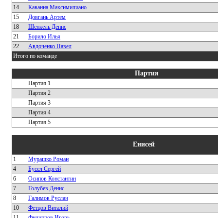
14
Каванна Максимилиано
15
Довгань Артем
18
Шенкель Денис
21
Борило Илья
22
Авдоченко Павел
Итого по команде
Партия
Партия 1
Партия 2
Партия 3
Партия 4
Партия 5
Енисей
1
Мурашко Роман
4
Бусел Сергей
6
Осипов Константин
7
Голубев Денис
8
Галимов Руслан
10
Фетцов Виталий
11
Филиппов Игорь