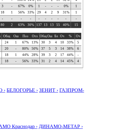
3
-
67%
0%
1
-
-
-
0%
1
18
1
56%
33%
29
4
2
9
31%
1
-
-
-
-
-
-
-
-
-
-
80
2
63%
30%
137
13
13
55
40%
15
ч
Общ
Ош
Поз
Отл
Общ
Ош
Бл
Оч
%
Оч
24
1
67%
13%
30
3
4
10
33%
5
20
-
80%
50%
37
5
3
14
38%
6
18
1
44%
28%
39
3
2
17
44%
-
18
-
56%
33%
31
2
4
14
45%
4
 ›
БЕЛОГОРЬЕ ›
ЗЕНИТ ›
ГАЗПРОМ-
МО Краснодар ›
ДИНАМО-МЕТАР ›