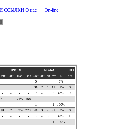
И
ССЫЛКИ
О нас
On-line
ПРИЕМ
АТАКА
БЛОК
Общ
Ош
Поз
Отл
Общ
Ош
Бл
Ата
%
Оч
-
-
-
-
3
-
-
-
0%
-
-
-
-
-
36
2
5
11
31%
2
-
-
-
-
7
-
1
3
43%
2
21
-
71%
48%
-
-
-
-
-
-
-
-
-
-
1
-
-
1
100%
-
18
2
33%
22%
40
3
4
21
53%
2
-
-
-
-
12
-
3
5
42%
6
-
-
-
-
1
-
-
1
100%
-
-
-
-
-
-
-
-
-
-
-