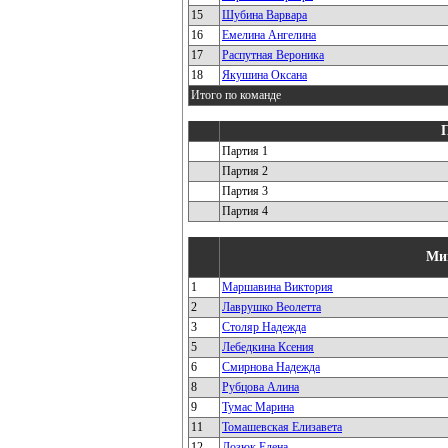
15
Шубина Варвара
16
Емелина Ангелина
17
Распутная Вероника
18
Якушина Оксана
Итого по команде
Партия 1
Партия 2
Партия 3
Партия 4
Ми
1
Маршавина Виктория
2
Лаврушко Веолетта
3
Столяр Надежда
5
Лебедкина Ксения
6
Смирнова Надежда
8
Рубцова Алина
9
Тумас Марина
11
Томашевская Елизавета
12
Лозюк Елена