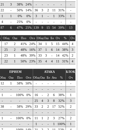
21
3
38%
24%
-
-
-
-
-
-
22
-
50%
14%
36
3
2
11
31%
-
1
1
0%
0%
3
1
-
1
33%
1
4
-
25%
0%
-
-
-
-
-
-
87
6
47%
25%
139
9
15
54
39%
13
ч
Общ
Ош
Поз
Отл
Общ
Ош
Бл
Оч
%
Оч
17
2
41%
24%
34
1
5
15
44%
4
25
2
48%
16%
37
1
6
14
38%
3
23
1
48%
39%
33
3
-
14
42%
2
22
1
50%
23%
35
4
4
11
31%
4
ПРИЕМ
АТАКА
БЛОК
Общ
Ош
Поз
Отл
Общ
Ош
Бл
Ата
%
Оч
12
1
58%
50%
-
-
-
-
-
-
-
-
-
-
-
-
-
-
-
-
1
-
100%
0%
16
-
2
6
38%
1
-
-
-
-
25
4
3
8
32%
3
38
-
58%
29%
33
2
2
17
52%
2
-
-
-
-
-
-
-
-
-
-
1
-
100%
0%
11
1
2
3
27%
2
-
-
-
-
1
-
-
1
100%
1
7
-
100%
14%
21
2
2
11
52%
4