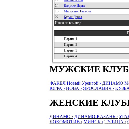
14
Вакулко Дарья
15
Маркевич Татьяна
22
Бурак Дарья
Итого по команде
Партия 1
Партия 2
Партия 3
Партия 4
МУЖСКИЕ КЛУ
ФАКЕЛ Новый Уренгой ›
ДИНАМО Мос
ЮГРА ›
НОВА ›
ЯРОСЛАВИЧ ›
КУЗБА
ЖЕНСКИЕ КЛУ
ДИНАМО ›
ДИНАМО-КАЗАНЬ ›
УРА
ЛОКОМОТИВ ›
МИНСК ›
ТУЛИЦА ›