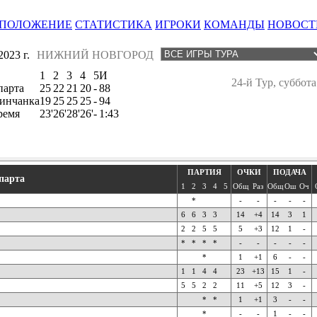
ПОЛОЖЕНИЕ
СТАТИСТИКА
ИГРОКИ
КОМАНДЫ
НОВОСТ
023 г.
НИЖНИЙ НОВГОРОД
1
2
3
4
5
И
24-й Тур, суббота
парта
25
22
21
20
-
88
инчанка
19
25
25
25
-
94
ремя
23'
26'
28'
26'
-
1:43
ПАРТИЯ
ОЧКИ
ПОДАЧА
парта
1
2
3
4
5
Общ
Раз
Общ
Ош
Оч
*
-
-
-
-
-
6
6
3
3
14
+4
14
3
1
2
2
5
5
5
+3
12
1
-
*
*
*
*
-
-
-
-
-
*
1
+1
6
-
-
1
1
4
4
23
+13
15
1
-
5
5
2
2
11
+5
12
3
-
*
*
1
+1
3
-
-
*
-
-
1
-
-