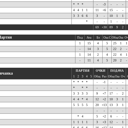
*
*
*
-
-3
-
-
-
4
4
1
1
11
+6
15
-
-
3
3
6
6
3
-
10
1
1
*
-
-
1
-
-
69
+30
89
9
2
Партия
Под
Ата
Бл
Ош.С
Общ
Ош
О
1
15
4
5
25
1
1
-
14
3
5
22
2
-
1
14
2
4
22
4
1
-
11
4
5
20
2
-
ПАРТИЯ
ОЧКИ
ПОДАЧА
нчанка
1
2
3
4
5
Общ
Раз
Общ
Ош
Оч
*
*
*
*
-
-1
-
-
-
*
*
*
-
-
-
-
-
3
3
3
3
9
+7
17
-
2
4
4
*
4
12
+2
10
3
1
5
5
5
5
20
+13
13
3
1
-
-
-
-
-
*
4
5
+2
6
-
-
1
1
1
1
3
+3
12
-
1
6
6
6
6
16
+12
14
-
1