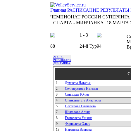
Главная
РАСПИСАНИЕ
РЕЗУЛЬТАТЫ
ЧЕМПИОНАТ РОССИИ СУПЕРЛИГА
СПАРТА - МИНЧАНКА
18 МАРТА 2
1 - 3
С
М
88
24-й Тур
94
В
АНОНС
РЕЗУЛЬТАТЫ
ДИНАМИКА
С
1
Думчева Наталья
2
Селиверстова Наталья
3
Синицкая Юлия
4
Станкевичуте Анастасия
5
Нестерова Елизавета
7
Шикалова Алина
8
Ермолаева Ульяна
9
Форналева Ольга
13
Нарзяева Варвара