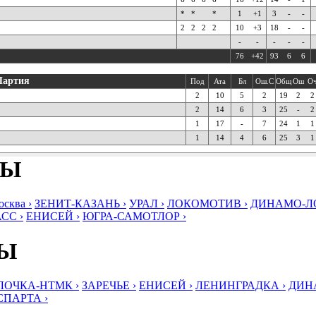
*
*
*
1
+1
3
-
-
2
2
2
2
10
+3
18
-
-
-
-
-
-
-
76
+42
93
6
6
Партия
Под
Ата
Бл
Ош.С
Общ
Ош
О
2
10
5
2
19
2
2
2
14
6
3
25
-
2
1
17
-
7
24
1
1
1
14
4
6
25
3
1
БЫ
ква ›
ЗЕНИТ-КАЗАНЬ ›
УРАЛ ›
ЛОКОМОТИВ ›
ДИНАМО-ЛО
СС ›
ЕНИСЕЙ ›
ЮГРА-САМОТЛОР ›
БЫ
ЛОЧКА-НТМК ›
ЗАРЕЧЬЕ ›
ЕНИСЕЙ ›
ЛЕНИНГРАДКА ›
ДИНА
СПАРТА ›