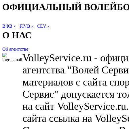
ОФИЦИАЛЬНЫЙ ВОЛЕЙБ
ВФВ ›
FIVB ›
CEV ›
О НАС
Об агентстве
VolleyService.ru - офи
агентства "Волей Серв
материалов с сайта спо
Сервис" допускается то
на сайт VolleyService.r
сайта ссылка на VolleyS