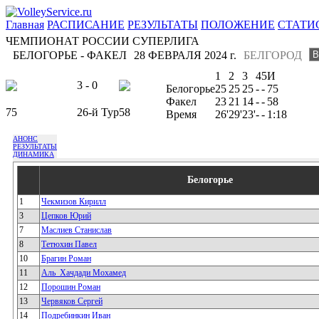
Главная
РАСПИСАНИЕ
РЕЗУЛЬТАТЫ
ПОЛОЖЕНИЕ
СТАТИ
ЧЕМПИОНАТ РОССИИ СУПЕРЛИГА
БЕЛОГОРЬЕ - ФАКЕЛ
28 ФЕВРАЛЯ 2024 г.
БЕЛГОРОД
1
2
3
4
5
И
3 - 0
Белогорье
25
25
25
-
-
75
Факел
23
21
14
-
-
58
75
26-й Тур
58
Время
26'
29'
23'
-
-
1:18
АНОНС
РЕЗУЛЬТАТЫ
ДИНАМИКА
Белогорье
1
Чекмизов Кирилл
3
Цепков Юрий
7
Маслиев Станислав
8
Тетюхин Павел
10
Брагин Роман
11
Аль_Хачдади Мохамед
12
Порошин Роман
13
Червяков Сергей
14
Подребинкин Иван