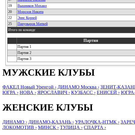
19
Вышников Михаил
20
Морозов Никита
22
Эннс Корней
25
Пипуныров Матвей
Итого по команде
Партия
Партия 1
Партия 2
Партия 3
МУЖСКИЕ КЛУБЫ
ФАКЕЛ Новый Уренгой ›
ДИНАМО Москва ›
ЗЕНИТ-КАЗАНЬ
ЮГРА ›
НОВА ›
ЯРОСЛАВИЧ ›
КУЗБАСС ›
ЕНИСЕЙ ›
ЮГРА
ЖЕНСКИЕ КЛУБЫ
ДИНАМО ›
ДИНАМО-КАЗАНЬ ›
УРАЛОЧКА-НТМК ›
ЗАРЕЧ
ЛОКОМОТИВ ›
МИНСК ›
ТУЛИЦА ›
СПАРТА ›