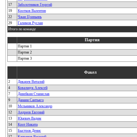
17
Заболотников Георгий
19
Кротков Валентин
22
Чжан Цзиньинь
29
Галимов Руслан
Итого по команде
Партия
Партия 1
Партия 2
Партия 3
Факел
2
Дикарев Виталий
4
Ковальчук Алексей
7
Динейкин Станислав
9
Данани Сантьяго
10
Мельников Александр
12
Андреев Евгений
13
Юцевич Вадим
14
Крот Никита
15
Быстров Денис
17
Капранов Василий