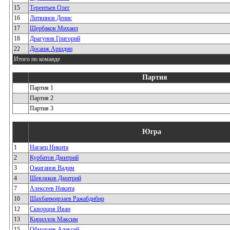
15
Терентьев Олег
16
Литвинов Денис
17
Щербаков Михаил
18
Драгунов Григорий
22
Досанж Аршдип
Итого по команде
Партия
Партия 1
Партия 2
Партия 3
Югра
1
Нагаец Никита
2
Курбатов Дмитрий
3
Ожиганов Вадим
4
Шевляков Дмитрий
7
Алексеев Никита
10
Шахбанмирзаев Ражабдибир
12
Скворцов Иван
13
Кириллов Максим
15
Обмочаев Алексей