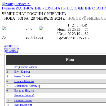
Главная
РАСПИСАНИЕ
РЕЗУЛЬТАТЫ
ПОЛОЖЕНИЕ
СТАТИ
ЧЕМПИОНАТ РОССИИ СУПЕРЛИГА
НОВА - ЮГРА
28 ФЕВРАЛЯ 2024 г.
НОВОКУЙБЫШЕВСК
1
2
3
4
5
И
3 - 0
Нова
25
25
25
-
-
75
Югра
20
23
19
-
-
62
75
26-й Тур
62
Время
25'
31'
27'
-
-
1:23
АНОНС
РЕЗУЛЬТАТЫ
ДИНАМИКА
Нова
1
Поздняков Савелий
3
Пиун Кирилл
5
Рохин Сергей
6
Шпилев Максим
7
Съемщиков Владимир
9
Паламар Никита
10
Папазов Виталий
12
Еремин Никита
13
Пурин Максим