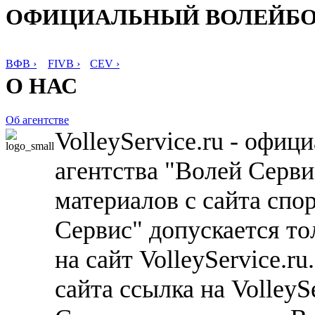
ОФИЦИАЛЬНЫЙ ВОЛЕЙБ
ВФВ ›
FIVB ›
CEV ›
О НАС
Об агентстве
VolleyService.ru - офи
агентства "Волей Серв
материалов с сайта спо
Сервис" допускается то
на сайт VolleyService.r
сайта ссылка на VolleyS