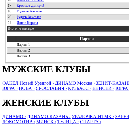
17
Красиков Дмитрий
18
Родичев Алексей
20
Руднев Вячеслав
24
Ионов Кирилл
Итого по команде
Партия
Партия 1
Партия 2
Партия 3
МУЖСКИЕ КЛУБЫ
ФАКЕЛ Новый Уренгой ›
ДИНАМО Москва ›
ЗЕНИТ-КАЗАНЬ
ЮГРА ›
НОВА ›
ЯРОСЛАВИЧ ›
КУЗБАСС ›
ЕНИСЕЙ ›
ЮГРА
ЖЕНСКИЕ КЛУБЫ
ДИНАМО ›
ДИНАМО-КАЗАНЬ ›
УРАЛОЧКА-НТМК ›
ЗАРЕЧ
ЛОКОМОТИВ ›
МИНСК ›
ТУЛИЦА ›
СПАРТА ›