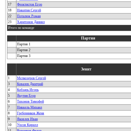
17
Феоктистов Егор
18
Никитин Сергей
22
Поталюк Роман
23
Харитонов Даниил
Итого по команде
Партия
Партия 1
Партия 2
Партия 3
Зенит
1
Мелкозеров Сергей
3
Ковалев Дмитрий
4
Кобзарь Игорь
5
Якутин Егор
6
Тихонов Тимофей
7
Никкель Михаил
8
Гребенников Женя
9
Яковлев Иван
10
Урсов Кирилл
11
Воронков Федор