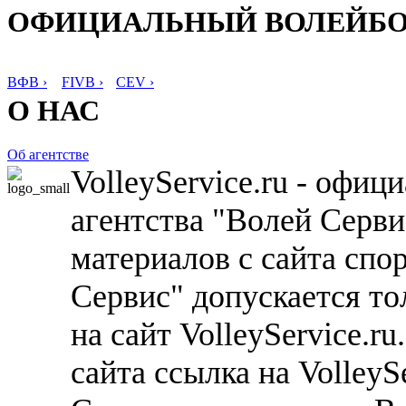
ОФИЦИАЛЬНЫЙ ВОЛЕЙБ
ВФВ ›
FIVB ›
CEV ›
О НАС
Об агентстве
VolleyService.ru - офи
агентства "Волей Серв
материалов с сайта спо
Сервис" допускается то
на сайт VolleyService.r
сайта ссылка на VolleyS