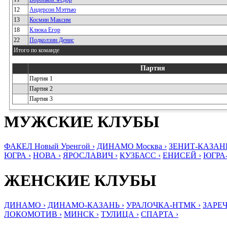
12
Андерсон Мэттью
13
Космин Максим
18
Клюка Егор
22
Подколзин Денис
Итого по команде
Партия
Партия 1
Партия 2
Партия 3
МУЖСКИЕ КЛУБЫ
ФАКЕЛ Новый Уренгой ›
ДИНАМО Москва ›
ЗЕНИТ-КАЗАНЬ
ЮГРА ›
НОВА ›
ЯРОСЛАВИЧ ›
КУЗБАСС ›
ЕНИСЕЙ ›
ЮГРА
ЖЕНСКИЕ КЛУБЫ
ДИНАМО ›
ДИНАМО-КАЗАНЬ ›
УРАЛОЧКА-НТМК ›
ЗАРЕЧ
ЛОКОМОТИВ ›
МИНСК ›
ТУЛИЦА ›
СПАРТА ›