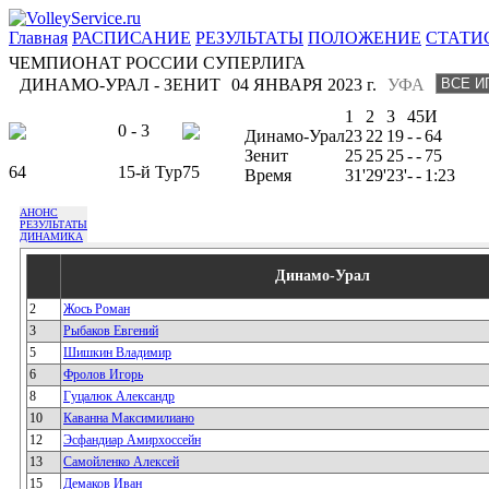
Главная
РАСПИСАНИЕ
РЕЗУЛЬТАТЫ
ПОЛОЖЕНИЕ
СТАТИ
ЧЕМПИОНАТ РОССИИ СУПЕРЛИГА
ДИНАМО-УРАЛ - ЗЕНИТ
04 ЯНВАРЯ 2023 г.
УФА
1
2
3
4
5
И
0 - 3
Динамо-Урал
23
22
19
-
-
64
Зенит
25
25
25
-
-
75
64
15-й Тур
75
Время
31'
29'
23'
-
-
1:23
АНОНС
РЕЗУЛЬТАТЫ
ДИНАМИКА
Динамо-Урал
2
Жось Роман
3
Рыбаков Евгений
5
Шишкин Владимир
6
Фролов Игорь
8
Гуцалюк Александр
10
Каванна Максимилиано
12
Эсфандиар Амирхоссейн
13
Самойленко Алексей
15
Демаков Иван