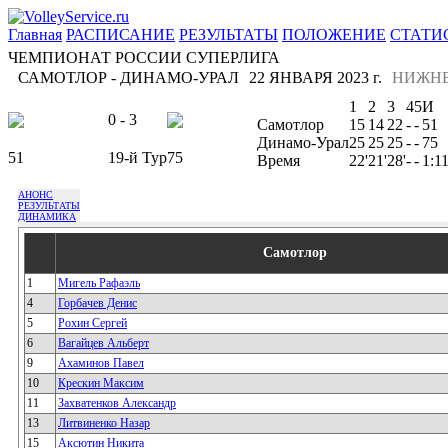
Главная
РАСПИСАНИЕ
РЕЗУЛЬТАТЫ
ПОЛОЖЕНИЕ
СТАТИ
ЧЕМПИОНАТ РОССИИ СУПЕРЛИГА
САМОТЛОР - ДИНАМО-УРАЛ
22 ЯНВАРЯ 2023 г.
НИЖН
1
2
3
4
5
И
0 - 3
Самотлор
15
14
22
-
-
51
Динамо-Урал
25
25
25
-
-
75
51
19-й Тур
75
Время
22'
21'
28'
-
-
1:1
АНОНС
РЕЗУЛЬТАТЫ
ДИНАМИКА
Самотлор
1
Мигель Рафаэль
4
Горбачев Денис
5
Рохин Сергей
6
Вагайцев Альберт
9
Ахаминов Павел
10
Крескин Максим
11
Захватенков Александр
13
Литвиненко Назар
15
Аксютин Никита