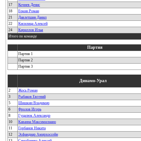
17
Кочнев Денис
18
Еркин Роман
21
Давлетшин Данил
22
Кисилица Алексей
24
Кириллов Илья
Итого по команде
Партия
Партия 1
Партия 2
Партия 3
Динамо-Урал
2
Жось Роман
3
Рыбаков Евгений
5
Шишкин Владимир
6
Фролов Игорь
8
Гуцалюк Александр
10
Каванна Максимилиано
11
Горбанов Никита
12
Эсфандиар Амирхоссейн
13
Самойленко Алексей