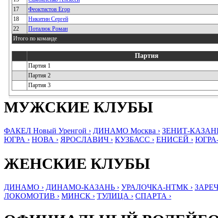
17
Феоктистов Егор
18
Никитин Сергей
22
Поталюк Роман
Итого по команде
Партия
Партия 1
Партия 2
Партия 3
МУЖСКИЕ КЛУБЫ
ФАКЕЛ Новый Уренгой ›
ДИНАМО Москва ›
ЗЕНИТ-КАЗАНЬ
ЮГРА ›
НОВА ›
ЯРОСЛАВИЧ ›
КУЗБАСС ›
ЕНИСЕЙ ›
ЮГРА
ЖЕНСКИЕ КЛУБЫ
ДИНАМО ›
ДИНАМО-КАЗАНЬ ›
УРАЛОЧКА-НТМК ›
ЗАРЕЧ
ЛОКОМОТИВ ›
МИНСК ›
ТУЛИЦА ›
СПАРТА ›