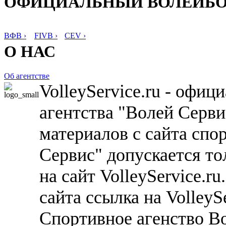
ОФИЦИАЛЬНЫЙ ВОЛЕЙБ
ВФВ ›
FIVB ›
CEV ›
О НАС
Об агентстве
VolleyService.ru - офи
агентства "Волей Серв
материалов с сайта спо
Сервис" допускается то
на сайт VolleyService.r
сайта ссылка на VolleyS
Спортивное агенство В