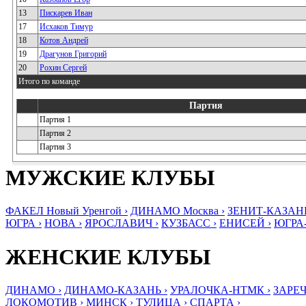
13
Пискарев Иван
17
Исхаков Тимур
18
Котов Андрей
19
Драгунов Григорий
20
Рохин Сергей
Итого по команде
Партия
Партия 1
Партия 2
Партия 3
МУЖСКИЕ КЛУБЫ
ФАКЕЛ Новый Уренгой ›
ДИНАМО Москва ›
ЗЕНИТ-КАЗАНЬ
ЮГРА ›
НОВА ›
ЯРОСЛАВИЧ ›
КУЗБАСС ›
ЕНИСЕЙ ›
ЮГРА
ЖЕНСКИЕ КЛУБЫ
ДИНАМО ›
ДИНАМО-КАЗАНЬ ›
УРАЛОЧКА-НТМК ›
ЗАРЕЧ
ЛОКОМОТИВ ›
МИНСК ›
ТУЛИЦА ›
СПАРТА ›