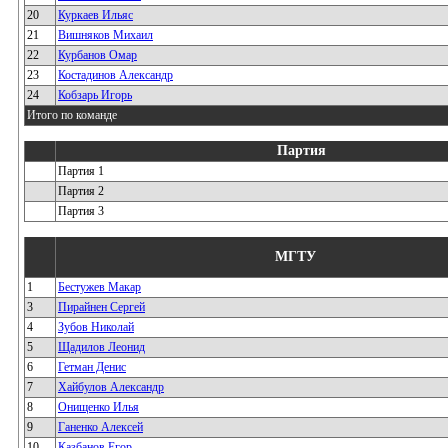
20
Куркаев Ильяс
21
Вишняков Михаил
22
Курбанов Омар
23
Костадинов Александр
24
Кобзарь Игорь
Итого по команде
Партия
Партия 1
Партия 2
Партия 3
МГТУ
1
Бестужев Макар
3
Пирайнен Сергей
4
Зубов Николай
5
Щадилов Леонид
6
Гетман Денис
7
Хайбулов Александр
8
Онищенко Илья
9
Ганенко Алексей
10
Казбанов Егор