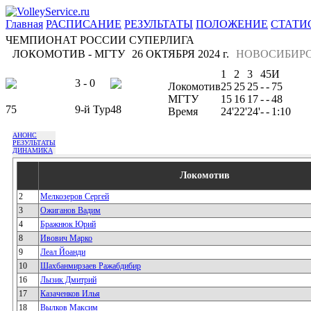
Главная
РАСПИСАНИЕ
РЕЗУЛЬТАТЫ
ПОЛОЖЕНИЕ
СТАТИ
ЧЕМПИОНАТ РОССИИ СУПЕРЛИГА
ЛОКОМОТИВ - МГТУ
26 ОКТЯБРЯ 2024 г.
НОВОСИБИР
1
2
3
4
5
И
3 - 0
Локомотив
25
25
25
-
-
75
МГТУ
15
16
17
-
-
48
75
9-й Тур
48
Время
24'
22'
24'
-
-
1:10
АНОНС
РЕЗУЛЬТАТЫ
ДИНАМИКА
Локомотив
2
Мелкозеров Сергей
3
Ожиганов Вадим
4
Бражнюк Юрий
8
Ивович Марко
9
Леал Йоанди
10
Шахбанмирзаев Ражабдибир
16
Лызик Дмитрий
17
Казаченков Илья
18
Вылков Максим