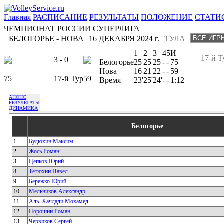
Главная
РАСПИСАНИЕ
РЕЗУЛЬТАТЫ
ПОЛОЖЕНИЕ
СТАТИ
ЧЕМПИОНАТ РОССИИ СУПЕРЛИГА
БЕЛОГОРЬЕ - НОВА
16 ДЕКАБРЯ 2024 г.
ТУЛА
1
2
3
4
5
И
17-й Т
3 - 0
Белогорье
25
25
25
-
-
75
Нова
16
21
22
-
-
59
75
17-й Тур
59
Время
23'
25'
24'
-
-
1:12
АНОНС
РЕЗУЛЬТАТЫ
ДИНАМИКА
Белогорье
1
Будюхин Максим
2
Жось Роман
3
Цепков Юрий
8
Тетюхин Павел
9
Бережко Юрий
10
Мельников Александр
11
Аль_Хачдади Мохамед
12
Порошин Роман
13
Червяков Сергей