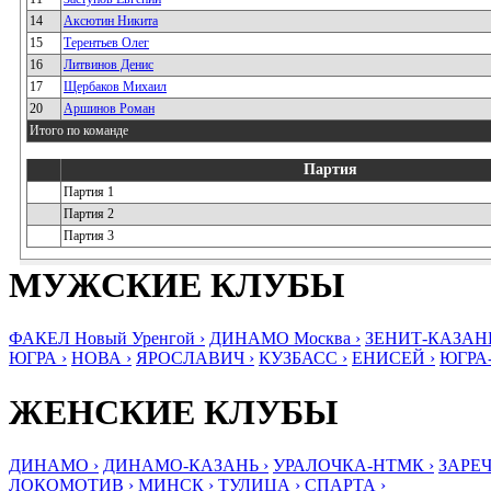
14
Аксютин Никита
15
Терентьев Олег
16
Литвинов Денис
17
Щербаков Михаил
20
Аршинов Роман
Итого по команде
Партия
Партия 1
Партия 2
Партия 3
МУЖСКИЕ КЛУБЫ
ФАКЕЛ Новый Уренгой ›
ДИНАМО Москва ›
ЗЕНИТ-КАЗАНЬ
ЮГРА ›
НОВА ›
ЯРОСЛАВИЧ ›
КУЗБАСС ›
ЕНИСЕЙ ›
ЮГРА
ЖЕНСКИЕ КЛУБЫ
ДИНАМО ›
ДИНАМО-КАЗАНЬ ›
УРАЛОЧКА-НТМК ›
ЗАРЕЧ
ЛОКОМОТИВ ›
МИНСК ›
ТУЛИЦА ›
СПАРТА ›