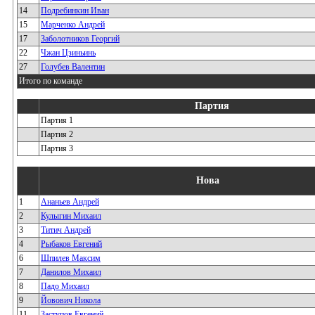
14
Подребинкин Иван
15
Марченко Андрей
17
Заболотников Георгий
22
Чжан Цзиньинь
27
Голубев Валентин
Итого по команде
Партия
Партия 1
Партия 2
Партия 3
Нова
1
Ананьев Андрей
2
Кулыгин Михаил
3
Титич Андрей
4
Рыбаков Евгений
6
Шпилев Максим
7
Данилов Михаил
8
Падо Михаил
9
Йовович Никола
11
Заступов Евгений