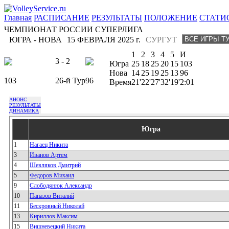
Главная
РАСПИСАНИЕ
РЕЗУЛЬТАТЫ
ПОЛОЖЕНИЕ
СТАТИ
ЧЕМПИОНАТ РОССИИ СУПЕРЛИГА
ЮГРА - НОВА
15 ФЕВРАЛЯ 2025 г.
СУРГУТ
1
2
3
4
5
И
3 - 2
Югра
25
18
25
20
15
103
Нова
14
25
19
25
13
96
103
26-й Тур
96
Время
21'
22'
27'
32'
19'
2:01
АНОНС
РЕЗУЛЬТАТЫ
ДИНАМИКА
Югра
1
Нагаец Никита
3
Иванов Артем
4
Шевляков Дмитрий
5
Федоров Михаил
9
Слободянюк Александр
10
Папазов Виталий
11
Бескровный Николай
13
Кириллов Максим
15
Вишневецкий Никита