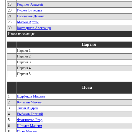
18
Родичев Алексей
20
Руднев Вячеслав
21
Голованов Даниил
23
Масько Артем
30
Костадинов Александр
Итого по команде
Партия
Партия 1
Партия 2
Партия 3
Партия 4
Партия 5
Нова
1
Щербаков Михаил
2
Кулыгин Михаил
3
Титич Андрей
4
Рыбаков Евгений
5
Феоктистов Егор
6
Шпилев Максим
8
Падо Михаил