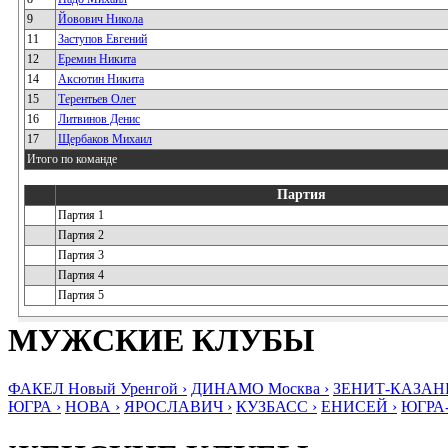
9
Йовович Никола
11
Заступов Евгений
12
Еремин Никита
14
Аксютин Никита
15
Терентьев Олег
16
Литвинов Денис
17
Щербаков Михаил
Итого по команде
Партия
Партия 1
Партия 2
Партия 3
Партия 4
Партия 5
МУЖСКИЕ КЛУБЫ
ФАКЕЛ Новый Уренгой ›
ДИНАМО Москва ›
ЗЕНИТ-КАЗАНЬ
ЮГРА ›
НОВА ›
ЯРОСЛАВИЧ ›
КУЗБАСС ›
ЕНИСЕЙ ›
ЮГРА