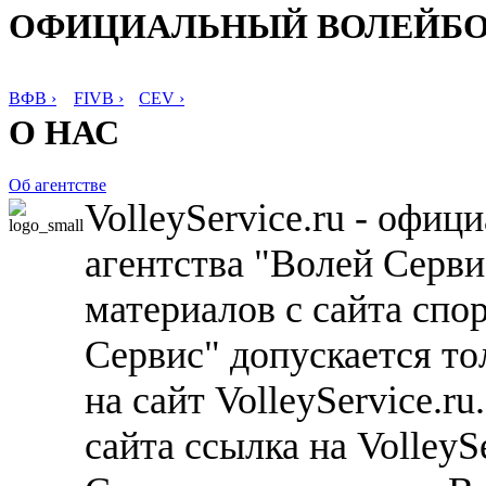
ОФИЦИАЛЬНЫЙ ВОЛЕЙБ
ВФВ ›
FIVB ›
CEV ›
О НАС
Об агентстве
VolleyService.ru - офи
агентства "Волей Серв
материалов с сайта спо
Сервис" допускается то
на сайт VolleyService.r
сайта ссылка на VolleyS