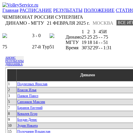
Главная
РАСПИСАНИЕ
РЕЗУЛЬТАТЫ
ПОЛОЖЕНИЕ
СТАТИ
ЧЕМПИОНАТ РОССИИ СУПЕРЛИГА
ДИНАМО - МГТУ
21 ФЕВРАЛЯ 2025 г.
МОСКВА
1
2
3
4
5
И
3 - 0
Динамо
25
25
25
-
-
75
МГТУ
19
18
14
-
-
51
75
27-й Тур
51
Время
30'
32'
29'
-
-
1:31
АНОНС
РЕЗУЛЬТАТЫ
ДИНАМИКА
Динамо
1
Подлесных Ярослав
2
Власов Илья
3
Панков Павел
5
Сапожков Максим
7
Баранов Евгений
8
Ковалев Егор
9
Богдан Денис
10
Зудин Никита
15
Полочанин Владислав