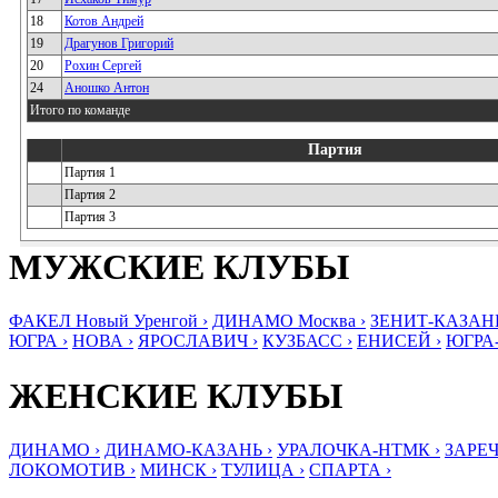
18
Котов Андрей
19
Драгунов Григорий
20
Рохин Сергей
24
Аношко Антон
Итого по команде
Партия
Партия 1
Партия 2
Партия 3
МУЖСКИЕ КЛУБЫ
ФАКЕЛ Новый Уренгой ›
ДИНАМО Москва ›
ЗЕНИТ-КАЗАНЬ
ЮГРА ›
НОВА ›
ЯРОСЛАВИЧ ›
КУЗБАСС ›
ЕНИСЕЙ ›
ЮГРА
ЖЕНСКИЕ КЛУБЫ
ДИНАМО ›
ДИНАМО-КАЗАНЬ ›
УРАЛОЧКА-НТМК ›
ЗАРЕЧ
ЛОКОМОТИВ ›
МИНСК ›
ТУЛИЦА ›
СПАРТА ›