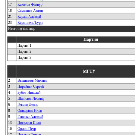
17
Каюмов Фаннур
18
Семышев Антон
21
Кураш Алексей
23
Керминен Лаури
Итого по команде
Партия
Партия 1
Партия 2
Партия 3
МГТУ
2
Вышников Михаил
3
Пирайнен Сергей
4
Зубов Николай
5
Щадилов Леонид
6
Гетман Денис
8
Онищенко Илья
9
Ганенко Алексей
13
Пискарев Иван
16
Орлов Петр
17
Исхаков Тимур