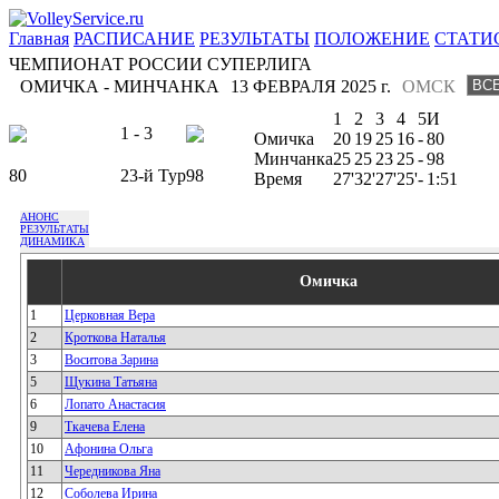
Главная
РАСПИСАНИЕ
РЕЗУЛЬТАТЫ
ПОЛОЖЕНИЕ
СТАТИ
ЧЕМПИОНАТ РОССИИ СУПЕРЛИГА
ОМИЧКА - МИНЧАНКА
13 ФЕВРАЛЯ 2025 г.
ОМСК
1
2
3
4
5
И
1 - 3
Омичка
20
19
25
16
-
80
Минчанка
25
25
23
25
-
98
80
23-й Тур
98
Время
27'
32'
27'
25'
-
1:51
АНОНС
РЕЗУЛЬТАТЫ
ДИНАМИКА
Омичка
1
Церковная Вера
2
Кроткова Наталья
3
Воситова Зарина
5
Щукина Татьяна
6
Лопато Анастасия
9
Ткачева Елена
10
Афонина Ольга
11
Чередникова Яна
12
Соболева Ирина