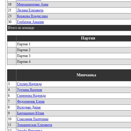
18
Мирошниченко Анна
21
Лялина Елизавета
23
Коржова Владислава
30
Горбатюк Амалия
Итого по команде
Партия
Партия 1
Партия 2
Партия 3
Партия 4
Минчанка
3
Столяр Надежда
4
Турчина Валерия
6
Смирнова Надежда
7
Федоринчик Елена
8
Володько Дарья
9
Барташевич Юлия
10
Сокольчик Екатерина
11
Томашевская Елизавета
12
Зарубо Вероника