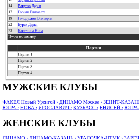
14
Вакулко Дарья
17
Горная Елизавета
19
Голодухина Виктория
22
Бурак Дарья
23
Касаткина Нина
Итого по команде
Партия
Партия 1
Партия 2
Партия 3
Партия 4
МУЖСКИЕ КЛУБЫ
ФАКЕЛ Новый Уренгой ›
ДИНАМО Москва ›
ЗЕНИТ-КАЗАНЬ
ЮГРА ›
НОВА ›
ЯРОСЛАВИЧ ›
КУЗБАСС ›
ЕНИСЕЙ ›
ЮГРА
ЖЕНСКИЕ КЛУБЫ
ДИНАМО ›
ДИНАМО-КАЗАНЬ ›
УРАЛОЧКА-НТМК ›
ЗАРЕЧ