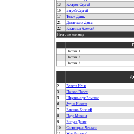
13
Костров Сергей
16
Багрей Сергей
17
Толок Денис
21
Давлетшин Данил
22
Кисилица Алексей
Итого по команде
Партия 1
Партия 2
Партия 3
Д
2
Власов Илья
3
Панков Павел
5
Шкулявичус Романас
6
Зудин Никита
7
Баранов Евгений
8
Падо Михаил
9
Богдан Денис
10
Свентицкис Чеславс
11
Жук Дмитрий