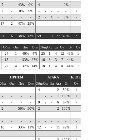
7
-
43%
0%
4
-
-
-
0%
-
2
-
0%
0%
-
-
-
-
-
1
-
-
-
-
2
-
1
-
0%
-
17
2
47%
29%
-
-
-
-
-
-
-
-
-
-
-
-
-
-
-
-
61
6
38%
13%
59
5
11
27
46%
2
ч
Общ
Ош
Поз
Отл
Общ
Ош
Бл
Оч
%
Оч
24
1
46%
4%
25
1
4
12
48%
1
15
1
33%
27%
16
3
3
7
44%
-
22
4
32%
14%
18
1
4
8
44%
1
ПРИЕМ
АТАКА
БЛОК
Общ
Ош
Поз
Отл
Общ
Ош
Бл
Ата
%
Оч
-
-
-
-
4
-
-
2
50%
1
-
-
-
-
1
-
-
1
100%
1
-
-
-
-
9
2
-
6
67%
-
2
-
50%
50%
2
-
-
2
100%
-
-
-
-
-
-
-
-
-
-
-
-
-
-
-
-
-
-
-
-
-
18
-
33%
11%
12
-
-
11
92%
1
-
-
-
-
-
-
-
-
-
-
-
-
-
-
3
-
-
3
100%
1