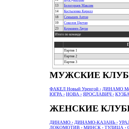
13
Белогорцев Максим
14
Костыленко Кирилл
18
Семышев Антон
19
Соколов Цветан
23
Керминен Лаури
Итого по команде
Партия 1
Партия 2
Партия 3
МУЖСКИЕ КЛУ
ФАКЕЛ Новый Уренгой ›
ДИНАМО Мос
ЮГРА ›
НОВА ›
ЯРОСЛАВИЧ ›
КУЗБА
ЖЕНСКИЕ КЛУ
ДИНАМО ›
ДИНАМО-КАЗАНЬ ›
УРА
ЛОКОМОТИВ ›
МИНСК ›
ТУЛИЦА ›