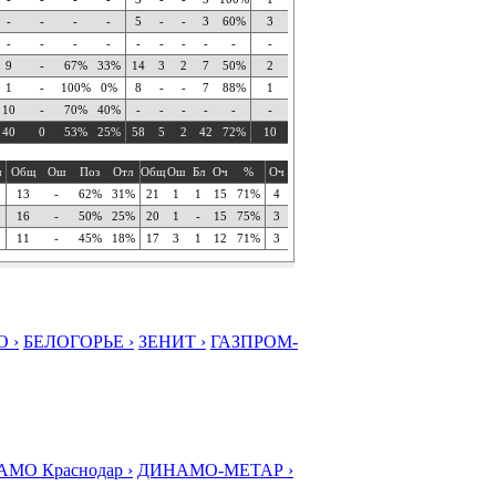
-
-
-
-
5
-
-
3
60%
3
-
-
-
-
-
-
-
-
-
-
9
-
67%
33%
14
3
2
7
50%
2
1
-
100%
0%
8
-
-
7
88%
1
10
-
70%
40%
-
-
-
-
-
-
40
0
53%
25%
58
5
2
42
72%
10
ч
Общ
Ош
Поз
Отл
Общ
Ош
Бл
Оч
%
Оч
13
-
62%
31%
21
1
1
15
71%
4
16
-
50%
25%
20
1
-
15
75%
3
11
-
45%
18%
17
3
1
12
71%
3
 ›
БЕЛОГОРЬЕ ›
ЗЕНИТ ›
ГАЗПРОМ-
МО Краснодар ›
ДИНАМО-МЕТАР ›