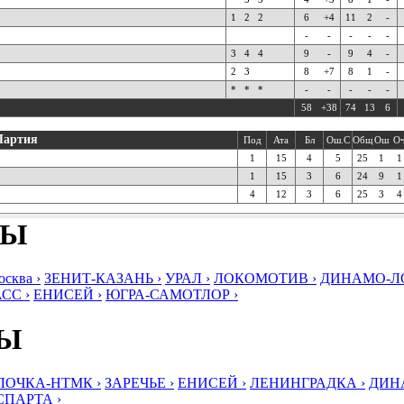
1
2
2
6
+4
11
2
-
-
-
-
-
-
3
4
4
9
-
9
4
-
2
3
8
+7
8
1
-
*
*
*
-
-
-
-
-
58
+38
74
13
6
Партия
Под
Ата
Бл
Ош.С
Общ
Ош
О
1
15
4
5
25
1
1
1
15
3
6
24
9
1
4
12
3
6
25
3
4
БЫ
ква ›
ЗЕНИТ-КАЗАНЬ ›
УРАЛ ›
ЛОКОМОТИВ ›
ДИНАМО-ЛО
СС ›
ЕНИСЕЙ ›
ЮГРА-САМОТЛОР ›
БЫ
ЛОЧКА-НТМК ›
ЗАРЕЧЬЕ ›
ЕНИСЕЙ ›
ЛЕНИНГРАДКА ›
ДИНА
СПАРТА ›