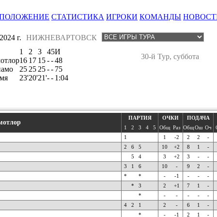
ПОЛОЖЕНИЕ
СТАТИСТИКА
ИГРОКИ
КОМАНДЫ
НОВОСТ
024 г.
НИЖНЕВАРТОВСК
1
2
3
4
5
И
30-й Тур, суббота
отлор
16
17
15
-
-
48
амо
25
25
25
-
-
75
мя
23'
20'
21'
-
-
1:04
ПАРТИЯ
ОЧКИ
ПОДАЧА
мотлор
1
2
3
4
5
Общ
Раз
Общ
Ош
Оч
1
1
-2
2
2
-
2
6
5
10
+2
8
1
-
5
4
3
+2
3
-
-
3
1
6
10
-
9
2
-
*
*
-
-1
-
-
-
*
3
2
+1
7
1
-
*
-
-
-
-
-
4
2
1
2
-
6
1
-
*
-
-1
2
1
-