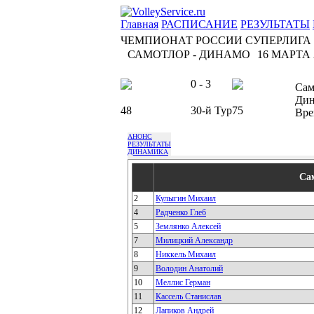
Главная
РАСПИСАНИЕ
РЕЗУЛЬТАТЫ
ЧЕМПИОНАТ РОССИИ СУПЕРЛИГА
САМОТЛОР - ДИНАМО
16 МАРТА 2
0 - 3
Сам
Дин
48
30-й Тур
75
Вре
АНОНС
РЕЗУЛЬТАТЫ
ДИНАМИКА
Са
2
Кулыгин Михаил
4
Радченко Глеб
5
Землянко Алексей
7
Милицкий Александр
8
Никкель Михаил
9
Володин Анатолий
10
Меллис Герман
11
Кассель Станислав
12
Лапиков Андрей