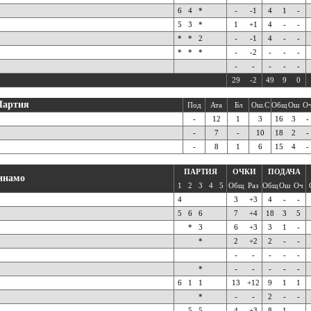
6
4
*
-
-1
4
1
-
5
3
*
1
+1
4
-
-
*
*
2
-
-1
4
-
-
*
*
*
-
-2
-
-
-
-
-
-
-
-
29
-2
49
9
0
Партия
Под
Ата
Бл
Ош.С
Общ
Ош
О
-
12
1
3
16
3
-
-
7
-
10
18
2
-
-
8
1
6
15
4
-
ПАРТИЯ
ОЧКИ
ПОДАЧА
инамо
1
2
3
4
5
Общ
Раз
Общ
Ош
Оч
4
3
+3
4
-
-
5
6
6
7
+4
18
3
5
*
3
6
+3
3
1
-
*
2
+2
2
-
-
-
-
-
-
-
*
-
-
-
-
-
6
1
1
13
+12
9
1
1
*
-
-
2
-
-
5
5
4
+3
8
1
-