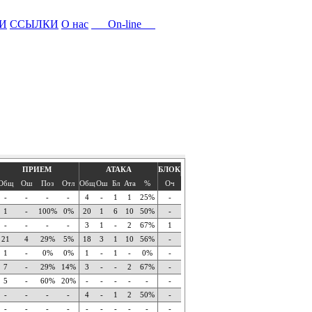
И
ССЫЛКИ
О нас
On-line
ПРИЕМ
АТАКА
БЛОК
Общ
Ош
Поз
Отл
Общ
Ош
Бл
Ата
%
Оч
-
-
-
-
4
-
1
1
25%
-
1
-
100%
0%
20
1
6
10
50%
-
-
-
-
-
3
1
-
2
67%
1
21
4
29%
5%
18
3
1
10
56%
-
1
-
0%
0%
1
-
1
-
0%
-
7
-
29%
14%
3
-
-
2
67%
-
5
-
60%
20%
-
-
-
-
-
-
-
-
-
-
4
-
1
2
50%
-
-
-
-
-
-
-
-
-
-
-