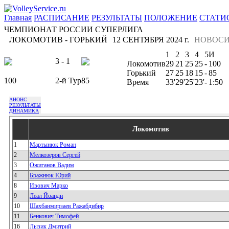
Главная
РАСПИСАНИЕ
РЕЗУЛЬТАТЫ
ПОЛОЖЕНИЕ
СТАТИ
ЧЕМПИОНАТ РОССИИ СУПЕРЛИГА
ЛОКОМОТИВ - ГОРЬКИЙ
12 СЕНТЯБРЯ 2024 г.
НОВОСИ
1
2
3
4
5
И
3 - 1
Локомотив
29
21
25
25
-
100
Горький
27
25
18
15
-
85
100
2-й Тур
85
Время
33'
29'
25'
23'
-
1:50
АНОНС
РЕЗУЛЬТАТЫ
ДИНАМИКА
Локомотив
1
Мартынюк Роман
2
Мелкозеров Сергей
3
Ожиганов Вадим
4
Бражнюк Юрий
8
Ивович Марко
9
Леал Йоанди
10
Шахбанмирзаев Ражабдибир
11
Бенкович Тимофей
16
Лызик Дмитрий