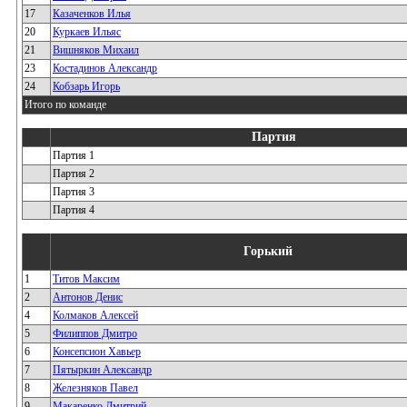
17
Казаченков Илья
20
Куркаев Ильяс
21
Вишняков Михаил
23
Костадинов Александр
24
Кобзарь Игорь
Итого по команде
Партия
Партия 1
Партия 2
Партия 3
Партия 4
Горький
1
Титов Максим
2
Антонов Денис
4
Колмаков Алексей
5
Филиппов Дмитро
6
Консепсион Хавьер
7
Пятыркин Александр
8
Железняков Павел
9
Макаренко Дмитрий