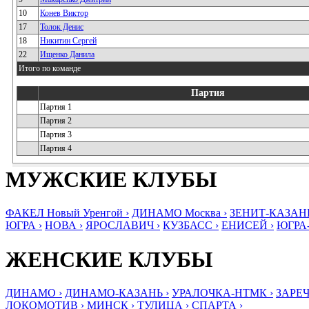
10
Конев Виктор
17
Толок Денис
18
Никитин Сергей
22
Ищенко Данила
Итого по команде
Партия
Партия 1
Партия 2
Партия 3
Партия 4
МУЖСКИЕ КЛУБЫ
ФАКЕЛ Новый Уренгой ›
ДИНАМО Москва ›
ЗЕНИТ-КАЗАНЬ
ЮГРА ›
НОВА ›
ЯРОСЛАВИЧ ›
КУЗБАСС ›
ЕНИСЕЙ ›
ЮГРА
ЖЕНСКИЕ КЛУБЫ
ДИНАМО ›
ДИНАМО-КАЗАНЬ ›
УРАЛОЧКА-НТМК ›
ЗАРЕЧ
ЛОКОМОТИВ ›
МИНСК ›
ТУЛИЦА ›
СПАРТА ›