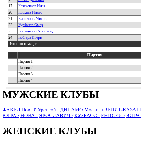
17
Казаченков Илья
20
Куркаев Ильяс
21
Вишняков Михаил
22
Курбанов Омар
23
Костадинов Александр
24
Кобзарь Игорь
Итого по команде
Партия
Партия 1
Партия 2
Партия 3
Партия 4
МУЖСКИЕ КЛУБЫ
ФАКЕЛ Новый Уренгой ›
ДИНАМО Москва ›
ЗЕНИТ-КАЗАНЬ
ЮГРА ›
НОВА ›
ЯРОСЛАВИЧ ›
КУЗБАСС ›
ЕНИСЕЙ ›
ЮГРА
ЖЕНСКИЕ КЛУБЫ