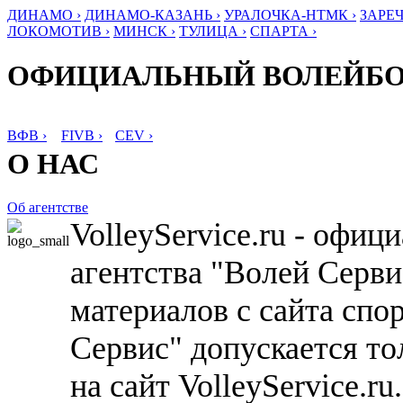
ДИНАМО ›
ДИНАМО-КАЗАНЬ ›
УРАЛОЧКА-НТМК ›
ЗАРЕЧ
ЛОКОМОТИВ ›
МИНСК ›
ТУЛИЦА ›
СПАРТА ›
ОФИЦИАЛЬНЫЙ ВОЛЕЙБ
ВФВ ›
FIVB ›
CEV ›
О НАС
Об агентстве
VolleyService.ru - офи
агентства "Волей Серв
материалов с сайта спо
Сервис" допускается то
на сайт VolleyService.r