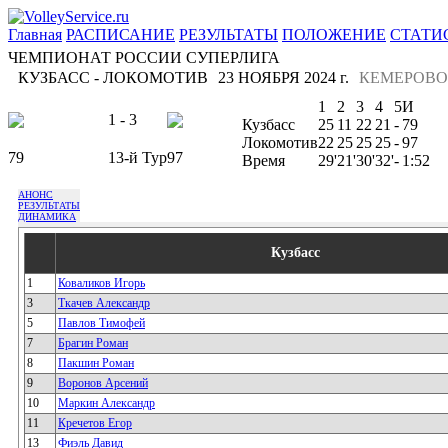
Главная
РАСПИСАНИЕ
РЕЗУЛЬТАТЫ
ПОЛОЖЕНИЕ
СТАТИ
ЧЕМПИОНАТ РОССИИ СУПЕРЛИГА
КУЗБАСС - ЛОКОМОТИВ
23 НОЯБРЯ 2024 г.
КЕМЕРОВО
1
2
3
4
5
И
1 - 3
Кузбасс
25
11
22
21
-
79
Локомотив
22
25
25
25
-
97
79
13-й Тур
97
Время
29'
21'
30'
32'
-
1:52
АНОНС
РЕЗУЛЬТАТЫ
ДИНАМИКА
Кузбасс
1
Коваликов Игорь
3
Ткачев Александр
5
Павлов Тимофей
7
Брагин Роман
8
Пакшин Роман
9
Воронов Арсений
10
Маркин Александр
11
Кречетов Егор
13
Фиэль Давид