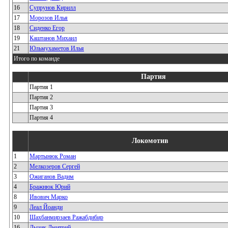
16
Супрунов Кирилл
17
Морозов Илья
18
Сиденко Егор
19
Каштанов Михаил
21
Юльмухаметов Илья
Итого по команде
Партия
Партия 1
Партия 2
Партия 3
Партия 4
Локомотив
1
Мартынюк Роман
2
Мелкозеров Сергей
3
Ожиганов Вадим
4
Бражнюк Юрий
8
Ивович Марко
9
Леал Йоанди
10
Шахбанмирзаев Ражабдибир
16
Лызик Дмитрий