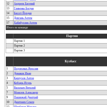
12
Андреев Евгений
13
Гливенко Богдан
14
Биссет Йордан
15
Довгань Артем
17
Хабибуллин Артем
Итого по команде
Партия
Партия 1
Партия 2
Партия 3
Кузбасс
1
Подлесных Ярослав
2
Демаков Иван
3
Карпухов Антон
4
Кобзарь Игорь
5
Васильев Виталий
7
Моисеев Александр
9
Пашицкий Дмитрий
10
Дмитриев Семен
12
Щербаков Михаил