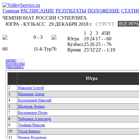
Главная
РАСПИСАНИЕ
РЕЗУЛЬТАТЫ
ПОЛОЖЕНИЕ
СТАТИ
ЧЕМПИОНАТ РОССИИ СУПЕРЛИГА
ЮГРА - КУЗБАСС
29 ДЕКАБРЯ 2018 г.
СУРГУТ
1
2
3
4
5
И
0 - 3
Югра
19
24
17
-
-
60
Кузбасс
25
26
25
-
-
76
60
11-й Тур
76
Время
25'
32'
22'
-
-
1:19
АНОНС
РЕЗУЛЬТАТЫ
ДИНАМИКА
Югра
2
Макаров Сергей
3
Малышев Антон
4
Бескровный Николай
5
Щадилов Леонид
7
Крсманович Петар
8
Чефранов Александр
9
Тройнин Максим
10
Урсов Кирилл
11
Иванов Владимир