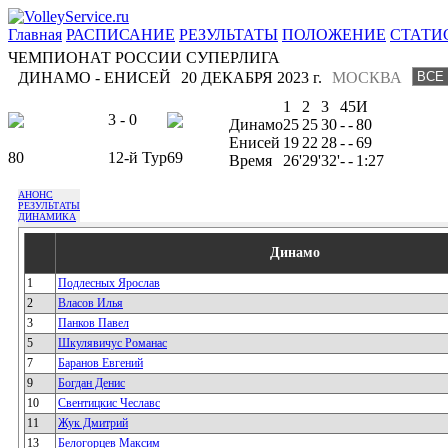
Главная
РАСПИСАНИЕ
РЕЗУЛЬТАТЫ
ПОЛОЖЕНИЕ
СТАТИ
ЧЕМПИОНАТ РОССИИ СУПЕРЛИГА
ДИНАМО - ЕНИСЕЙ
20 ДЕКАБРЯ 2023 г.
МОСКВА
1
2
3
4
5
И
3 - 0
Динамо
25
25
30
-
-
80
Енисей
19
22
28
-
-
69
80
12-й Тур
69
Время
26'
29'
32'
-
-
1:27
АНОНС
РЕЗУЛЬТАТЫ
ДИНАМИКА
Динамо
1
Подлесных Ярослав
2
Власов Илья
3
Панков Павел
5
Шкулявичус Романас
7
Баранов Евгений
9
Богдан Денис
10
Свентицкис Чеславс
11
Жук Дмитрий
13
Белогорцев Максим