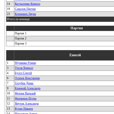
14
Костыленко Кирилл
19
Соколов Цветан
23
Керминен Лаури
Итого по команде
Партия
Партия 1
Партия 2
Партия 3
Енисей
1
Мурашко Роман
3
Урсов Кирилл
4
Бусел Сергей
6
Осипов Константин
7
Голубев Денис
9
Крицкий Александр
10
Фетцов Виталий
11
Филиппов Игорь
12
Янутов Александр
13
Кухно Никита
14
Максимов Антон