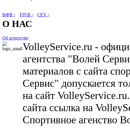
ВФВ ›
FIVB ›
CEV ›
О НАС
Об агентстве
VolleyService.ru - офи
агентства "Волей Серв
материалов с сайта спо
Сервис" допускается то
на сайт VolleyService.r
сайта ссылка на VolleyS
Спортивное агенство В