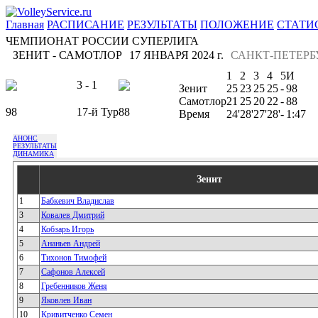
Главная
РАСПИСАНИЕ
РЕЗУЛЬТАТЫ
ПОЛОЖЕНИЕ
СТАТИ
ЧЕМПИОНАТ РОССИИ СУПЕРЛИГА
ЗЕНИТ - САМОТЛОР
17 ЯНВАРЯ 2024 г.
САНКТ-ПЕТЕРБ
1
2
3
4
5
И
3 - 1
Зенит
25
23
25
25
-
98
Самотлор
21
25
20
22
-
88
98
17-й Тур
88
Время
24'
28'
27'
28'
-
1:47
АНОНС
РЕЗУЛЬТАТЫ
ДИНАМИКА
Зенит
1
Бабкевич Владислав
3
Ковалев Дмитрий
4
Кобзарь Игорь
5
Ананьев Андрей
6
Тихонов Тимофей
7
Сафонов Алексей
8
Гребенников Женя
9
Яковлев Иван
10
Кривитченко Семен