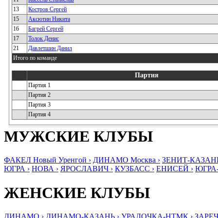
13
Костров Сергей
15
Аксютин Никита
16
Багрей Сергей
17
Толок Денис
21
Давлетшин Данил
Итого по команде
Партия
Партия 1
Партия 2
Партия 3
Партия 4
МУЖСКИЕ КЛУБЫ
ФАКЕЛ Новый Уренгой ›
ДИНАМО Москва ›
ЗЕНИТ-КАЗАНЬ
ЮГРА ›
НОВА ›
ЯРОСЛАВИЧ ›
КУЗБАСС ›
ЕНИСЕЙ ›
ЮГРА
ЖЕНСКИЕ КЛУБЫ
ДИНАМО ›
ДИНАМО-КАЗАНЬ ›
УРАЛОЧКА-НТМК ›
ЗАРЕЧ