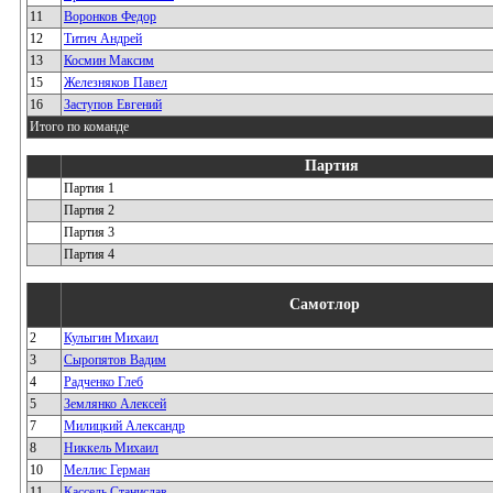
11
Воронков Федор
12
Титич Андрей
13
Космин Максим
15
Железняков Павел
16
Заступов Евгений
Итого по команде
Партия
Партия 1
Партия 2
Партия 3
Партия 4
Самотлор
2
Кулыгин Михаил
3
Сыропятов Вадим
4
Радченко Глеб
5
Землянко Алексей
7
Милицкий Александр
8
Никкель Михаил
10
Меллис Герман
11
Кассель Станислав