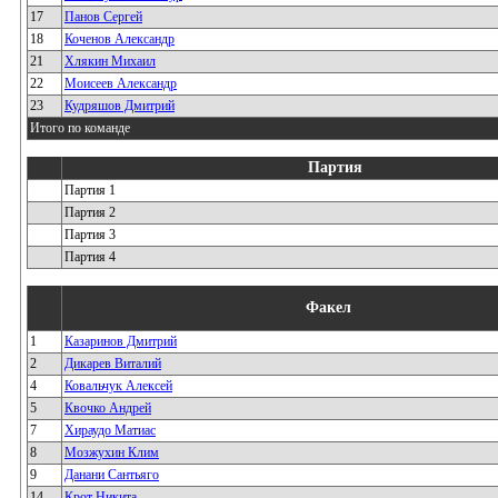
17
Панов Сергей
18
Коченов Александр
21
Хлякин Михаил
22
Моисеев Александр
23
Кудряшов Дмитрий
Итого по команде
Партия
Партия 1
Партия 2
Партия 3
Партия 4
Факел
1
Казаринов Дмитрий
2
Дикарев Виталий
4
Ковальчук Алексей
5
Квочко Андрей
7
Хираудо Матиас
8
Мозжухин Клим
9
Данани Сантьяго
14
Крот Никита