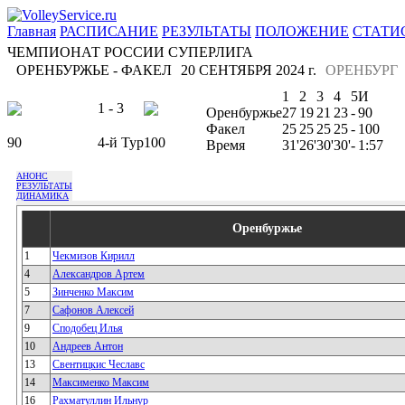
Главная
РАСПИСАНИЕ
РЕЗУЛЬТАТЫ
ПОЛОЖЕНИЕ
СТАТИ
ЧЕМПИОНАТ РОССИИ СУПЕРЛИГА
ОРЕНБУРЖЬЕ - ФАКЕЛ
20 СЕНТЯБРЯ 2024 г.
ОРЕНБУРГ
1
2
3
4
5
И
1 - 3
Оренбуржье
27
19
21
23
-
90
Факел
25
25
25
25
-
100
90
4-й Тур
100
Время
31'
26'
30'
30'
-
1:57
АНОНС
РЕЗУЛЬТАТЫ
ДИНАМИКА
Оренбуржье
1
Чекмизов Кирилл
4
Александров Артем
5
Зинченко Максим
7
Сафонов Алексей
9
Сподобец Илья
10
Андреев Антон
13
Свентицкис Чеславс
14
Максименко Максим
16
Рахматуллин Ильнур