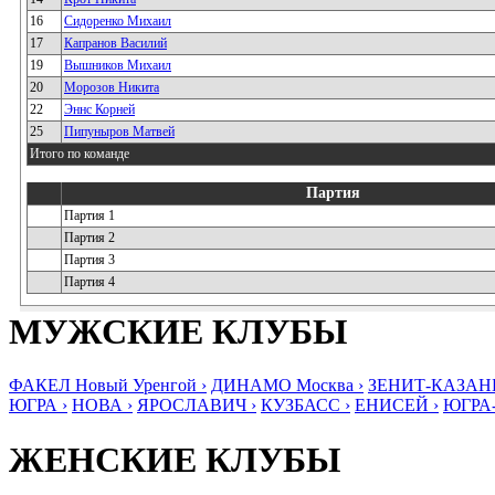
16
Сидоренко Михаил
17
Капранов Василий
19
Вышников Михаил
20
Морозов Никита
22
Эннс Корней
25
Пипуныров Матвей
Итого по команде
Партия
Партия 1
Партия 2
Партия 3
Партия 4
МУЖСКИЕ КЛУБЫ
ФАКЕЛ Новый Уренгой ›
ДИНАМО Москва ›
ЗЕНИТ-КАЗАНЬ
ЮГРА ›
НОВА ›
ЯРОСЛАВИЧ ›
КУЗБАСС ›
ЕНИСЕЙ ›
ЮГРА
ЖЕНСКИЕ КЛУБЫ