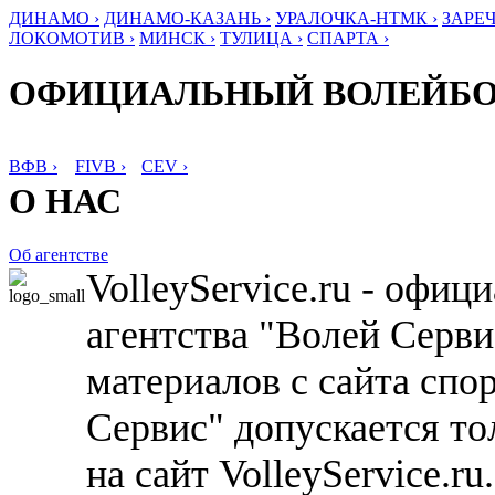
ДИНАМО ›
ДИНАМО-КАЗАНЬ ›
УРАЛОЧКА-НТМК ›
ЗАРЕЧ
ЛОКОМОТИВ ›
МИНСК ›
ТУЛИЦА ›
СПАРТА ›
ОФИЦИАЛЬНЫЙ ВОЛЕЙБ
ВФВ ›
FIVB ›
CEV ›
О НАС
Об агентстве
VolleyService.ru - офи
агентства "Волей Серв
материалов с сайта спо
Сервис" допускается то
на сайт VolleyService.r