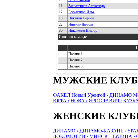
11
Захватенков Александр
12
Бесчастнов Илья
18
Никитин Сергей
22
Ищенко Данила
30
Никоненко Виктор
Итого по команде
Партия 1
Партия 2
Партия 3
МУЖСКИЕ КЛУ
ФАКЕЛ Новый Уренгой ›
ДИНАМО Мос
ЮГРА ›
НОВА ›
ЯРОСЛАВИЧ ›
КУЗБА
ЖЕНСКИЕ КЛУ
ДИНАМО ›
ДИНАМО-КАЗАНЬ ›
УРА
ЛОКОМОТИВ ›
МИНСК ›
ТУЛИЦА ›