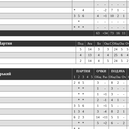
-
-
-
-
-
*
4
-
-2
7
1
-
3
5
6
4
+1
10
2
1
*
-
-
-
-
-
*
*
*
-
-
-
-
-
63
+34
73
16
11
Партия
Под
Ата
Бл
Ош.С
Общ
Ош
О
5
14
3
3
24
5
5
4
13
4
4
25
6
4
2
14
4
5
24
5
2
ПАРТИЯ
ОЧКИ
ПОДАЧА
рький
1
2
3
4
5
Общ
Раз
Общ
Ош
Оч
2
4
5
3
-
8
2
-
*
*
1
-
3
-
-
*
*
1
+1
3
-
-
*
*
2
-1
4
1
-
3
5
6
1
+1
5
-
-
1
3
4
3
-4
8
2
1
6
2
3
14
+11
5
1
-
*
*
5
+2
6
-
2
*
*
-
-
-
-
-