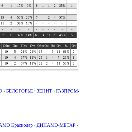
6
1
17%
0%
8
1
1
2
25%
1
-
-
-
-
-
-
-
-
-
-
19
4
53%
26%
7
-
2
4
57%
-
11
2
36%
18%
-
-
-
-
-
-
-
-
-
-
-
-
-
-
-
-
57
11
32%
14%
65
3
11
29
45%
5
ч
Общ
Ош
Поз
Отл
Общ
Ош
Бл
Оч
%
Оч
19
5
21%
21%
18
-
3
11
61%
2
19
4
37%
11%
25
1
4
7
28%
1
19
2
37%
11%
22
2
4
11
50%
2
 ›
БЕЛОГОРЬЕ ›
ЗЕНИТ ›
ГАЗПРОМ-
МО Краснодар ›
ДИНАМО-МЕТАР ›