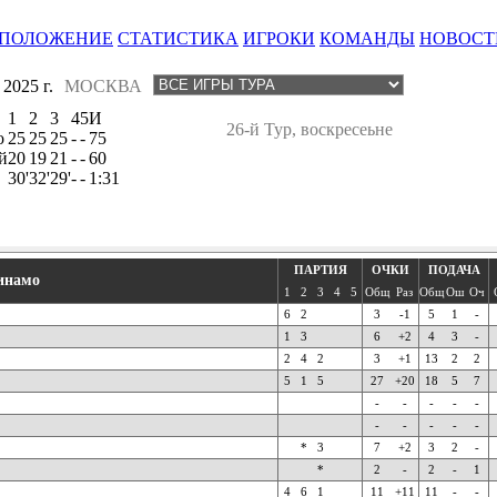
ПОЛОЖЕНИЕ
СТАТИСТИКА
ИГРОКИ
КОМАНДЫ
НОВОСТ
025 г.
МОСКВА
1
2
3
4
5
И
26-й Тур, воскресеьне
о
25
25
25
-
-
75
й
20
19
21
-
-
60
30'
32'
29'
-
-
1:31
ПАРТИЯ
ОЧКИ
ПОДАЧА
инамо
1
2
3
4
5
Общ
Раз
Общ
Ош
Оч
6
2
3
-1
5
1
-
1
3
6
+2
4
3
-
2
4
2
3
+1
13
2
2
5
1
5
27
+20
18
5
7
-
-
-
-
-
-
-
-
-
-
*
3
7
+2
3
2
-
*
2
-
2
-
1
4
6
1
11
+11
11
-
-