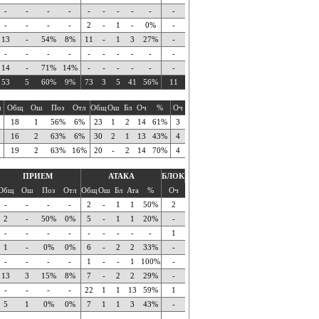
-
-
-
-
-
-
-
-
-
-
-
-
-
-
2
-
1
-
0%
-
13
-
54%
8%
11
-
1
3
27%
-
-
-
-
-
-
-
-
-
-
-
14
-
71%
14%
-
-
-
-
-
-
53
5
60%
9%
73
3
5
41
56%
11
ч
Общ
Ош
Поз
Отл
Общ
Ош
Бл
Оч
%
Оч
18
1
56%
6%
23
1
2
14
61%
3
16
2
63%
6%
30
2
1
13
43%
4
19
2
63%
16%
20
-
2
14
70%
4
ПРИЕМ
АТАКА
БЛОК
Общ
Ош
Поз
Отл
Общ
Ош
Бл
Ата
%
Оч
-
-
-
-
2
-
1
1
50%
2
2
-
50%
0%
5
-
1
1
20%
-
-
-
-
-
-
-
-
-
-
1
1
-
0%
0%
6
-
2
2
33%
-
-
-
-
-
1
-
-
1
100%
-
13
3
15%
8%
7
-
2
2
29%
-
-
-
-
-
22
1
1
13
59%
1
5
1
0%
0%
7
1
1
3
43%
-
-
-
-
-
-
-
-
-
-
-