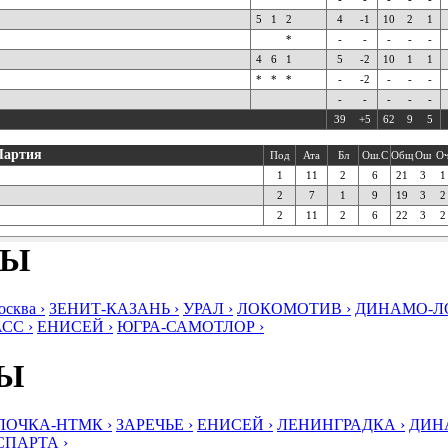
5
1
2
4
-1
10
2
1
*
-
-
-
-
-
4
6
1
5
-2
10
1
1
*
*
*
-
-2
-
-
-
-
-
-
-
-
39
+5
62
9
5
Партия
Под
Ата
Бл
Ош.С
Общ
Ош
О
1
11
2
6
21
3
1
2
7
1
9
19
3
2
2
11
2
6
22
3
2
БЫ
ква ›
ЗЕНИТ-КАЗАНЬ ›
УРАЛ ›
ЛОКОМОТИВ ›
ДИНАМО-ЛО
СС ›
ЕНИСЕЙ ›
ЮГРА-САМОТЛОР ›
БЫ
ЛОЧКА-НТМК ›
ЗАРЕЧЬЕ ›
ЕНИСЕЙ ›
ЛЕНИНГРАДКА ›
ДИНА
СПАРТА ›