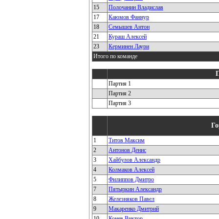
15
Полочанин Владислав
17
Каюмов Фаннур
18
Семышев Антон
21
Кураш Алексей
23
Керминен Лаури
Итого по команде
Партия 1
Партия 2
Партия 3
Го
1
Титов Максим
2
Антонов Денис
3
Хайбулов Александр
4
Колмаков Алексей
5
Филиппов Дмитро
7
Пятыркин Александр
8
Железняков Павел
9
Макаренко Дмитрий
10
Конев Виктор