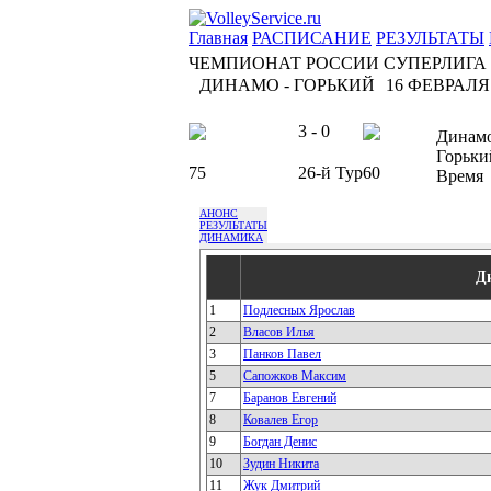
Главная
РАСПИСАНИЕ
РЕЗУЛЬТАТЫ
ЧЕМПИОНАТ РОССИИ СУПЕРЛИГА
ДИНАМО - ГОРЬКИЙ
16 ФЕВРАЛЯ 2
3 - 0
Динам
Горьки
75
26-й Тур
60
Время
АНОНС
РЕЗУЛЬТАТЫ
ДИНАМИКА
Д
1
Подлесных Ярослав
2
Власов Илья
3
Панков Павел
5
Сапожков Максим
7
Баранов Евгений
8
Ковалев Егор
9
Богдан Денис
10
Зудин Никита
11
Жук Дмитрий