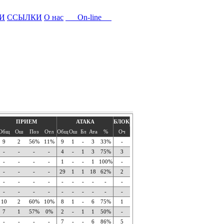
И
ССЫЛКИ
О нас
On-line
ПРИЕМ
АТАКА
БЛОК
Общ
Ош
Поз
Отл
Общ
Ош
Бл
Ата
%
Оч
9
2
56%
11%
9
1
-
3
33%
-
-
-
-
-
4
-
1
3
75%
3
-
-
-
-
1
-
-
1
100%
-
-
-
-
-
29
1
1
18
62%
2
-
-
-
-
-
-
-
-
-
-
-
-
-
-
-
-
-
-
-
-
10
2
60%
10%
8
1
-
6
75%
1
7
1
57%
0%
2
-
1
1
50%
-
-
-
-
-
7
-
-
6
86%
5