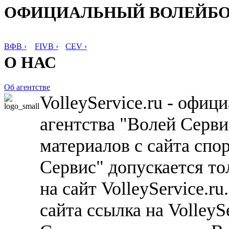
ОФИЦИАЛЬНЫЙ ВОЛЕЙБ
ВФВ ›
FIVB ›
CEV ›
О НАС
Об агентстве
VolleyService.ru - офи
агентства "Волей Серв
материалов с сайта спо
Сервис" допускается то
на сайт VolleyService.r
сайта ссылка на VolleyS