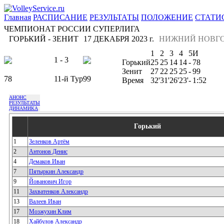
Главная
РАСПИСАНИЕ
РЕЗУЛЬТАТЫ
ПОЛОЖЕНИЕ
СТАТИ
ЧЕМПИОНАТ РОССИИ СУПЕРЛИГА
ГОРЬКИЙ - ЗЕНИТ
17 ДЕКАБРЯ 2023 г.
НИЖНИЙ НОВГ
1
2
3
4
5
И
1 - 3
Горький
25
25
14
14
-
78
Зенит
27
22
25
25
-
99
78
11-й Тур
99
Время
32'
31'
26'
23'
-
1:52
АНОНС
РЕЗУЛЬТАТЫ
ДИНАМИКА
Горький
1
Зеленков Артём
2
Антонов Денис
4
Демаков Иван
7
Пятыркин Александр
9
Йованович Игор
11
Захватенков Александр
13
Валеев Иван
17
Мозжухин Клим
18
Хайбулов Александр