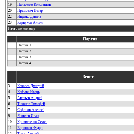
19
Панасенко Константин
20
Премович Петар
22
Ищенко Данила
23
Карпухов Антон
Итого по команде
Партия
Партия 1
Партия 2
Партия 3
Партия 4
Зенит
3
Ковалев Дмитрий
4
Кобзарь Игорь
5
Ананьев Андрей
6
Тихонов Тимофей
7
Сафонов Алексей
9
Яковлев Иван
10
Кривитченко Семен
11
Воронков Федор
12
Титич Андрей