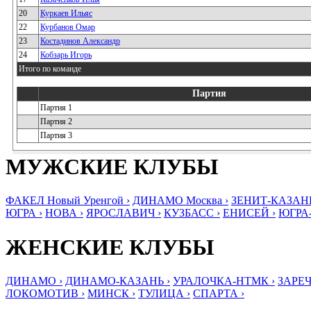
20
Куркаев Ильяс
22
Курбанов Омар
23
Костадинов Александр
24
Кобзарь Игорь
Итого по команде
Партия
Партия 1
Партия 2
Партия 3
МУЖСКИЕ КЛУБЫ
ФАКЕЛ Новый Уренгой ›
ДИНАМО Москва ›
ЗЕНИТ-КАЗАНЬ
ЮГРА ›
НОВА ›
ЯРОСЛАВИЧ ›
КУЗБАСС ›
ЕНИСЕЙ ›
ЮГРА
ЖЕНСКИЕ КЛУБЫ
ДИНАМО ›
ДИНАМО-КАЗАНЬ ›
УРАЛОЧКА-НТМК ›
ЗАРЕЧ
ЛОКОМОТИВ ›
МИНСК ›
ТУЛИЦА ›
СПАРТА ›