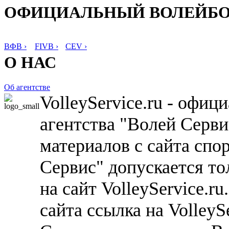
ОФИЦИАЛЬНЫЙ ВОЛЕЙБ
ВФВ ›
FIVB ›
CEV ›
О НАС
Об агентстве
VolleyService.ru - офи
агентства "Волей Серв
материалов с сайта спо
Сервис" допускается то
на сайт VolleyService.r
сайта ссылка на VolleyS