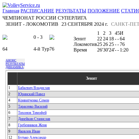
Главная
РАСПИСАНИЕ
РЕЗУЛЬТАТЫ
ПОЛОЖЕНИЕ
СТАТИ
ЧЕМПИОНАТ РОССИИ СУПЕРЛИГА
ЗЕНИТ - ЛОКОМОТИВ
23 СЕНТЯБРЯ 2024 г.
САНКТ-ПЕТ
1
2
3
4
5
И
0 - 3
Зенит
22
24
18
-
-
64
Локомотив
25
26
25
-
-
76
64
4-й Тур
76
Время
26'
30'
24'
-
-
1:20
АНОНС
РЕЗУЛЬТАТЫ
ДИНАМИКА
Зенит
1
Бабкевич Владислав
2
Юринский Павел
4
Кривитченко Семен
5
Тарасенко Василий
6
Тихонов Тимофей
7
Динейкин Станислав
8
Гребенников Женя
9
Яковлев Иван
12
Бутько Александр