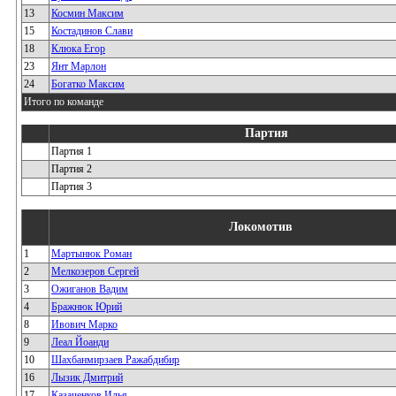
13
Космин Максим
15
Костадинов Слави
18
Клюка Егор
23
Янт Марлон
24
Богатко Максим
Итого по команде
Партия
Партия 1
Партия 2
Партия 3
Локомотив
1
Мартынюк Роман
2
Мелкозеров Сергей
3
Ожиганов Вадим
4
Бражнюк Юрий
8
Ивович Марко
9
Леал Йоанди
10
Шахбанмирзаев Ражабдибир
16
Лызик Дмитрий
17
Казаченков Илья