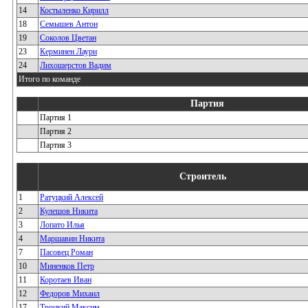
14
Костыленко Кирилл
18
Семышев Антон
19
Соколов Цветан
23
Керминен Лаури
24
Лихошерстов Вадим
Итого по команде
Партия
Партия 1
Партия 2
Партия 3
Строитель
1
Ратуцкий Алексей
2
Кулешов Никита
3
Лопато Илья
4
Маршавин Никита
7
Пасовец Роман
10
Миненков Петр
11
Коротаев Иван
12
Федоров Михаил
17
Троцкий Максим