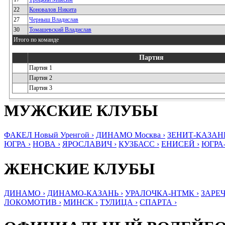
22
Коновалов Никита
27
Черныш Владислав
30
Томашевский Владислав
Итого по команде
Партия
Партия 1
Партия 2
Партия 3
МУЖСКИЕ КЛУБЫ
ФАКЕЛ Новый Уренгой ›
ДИНАМО Москва ›
ЗЕНИТ-КАЗАНЬ
ЮГРА ›
НОВА ›
ЯРОСЛАВИЧ ›
КУЗБАСС ›
ЕНИСЕЙ ›
ЮГРА
ЖЕНСКИЕ КЛУБЫ
ДИНАМО ›
ДИНАМО-КАЗАНЬ ›
УРАЛОЧКА-НТМК ›
ЗАРЕЧ
ЛОКОМОТИВ ›
МИНСК ›
ТУЛИЦА ›
СПАРТА ›