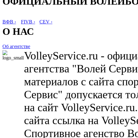
ОФИЦИАЛЬНЫЙ ВОЛЕЙБ
ВФВ ›
FIVB ›
CEV ›
О НАС
Об агентстве
VolleyService.ru - офи
агентства "Волей Серв
материалов с сайта спо
Сервис" допускается то
на сайт VolleyService.r
сайта ссылка на VolleyS
Спортивное агенство В