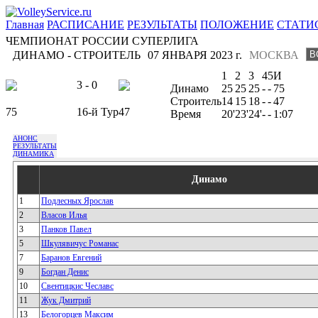
Главная
РАСПИСАНИЕ
РЕЗУЛЬТАТЫ
ПОЛОЖЕНИЕ
СТАТИ
ЧЕМПИОНАТ РОССИИ СУПЕРЛИГА
ДИНАМО - СТРОИТЕЛЬ
07 ЯНВАРЯ 2023 г.
МОСКВА
1
2
3
4
5
И
3 - 0
Динамо
25
25
25
-
-
75
Строитель
14
15
18
-
-
47
75
16-й Тур
47
Время
20'
23'
24'
-
-
1:07
АНОНС
РЕЗУЛЬТАТЫ
ДИНАМИКА
Динамо
1
Подлесных Ярослав
2
Власов Илья
3
Панков Павел
5
Шкулявичус Романас
7
Баранов Евгений
9
Богдан Денис
10
Свентицкис Чеславс
11
Жук Дмитрий
13
Белогорцев Максим