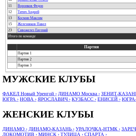
11
Воронков Федор
12
Титич Андрей
13
Космин Максим
15
Железняков Павел
23
Сивожелез Евгений
Итого по команде
Партия
Партия 1
Партия 2
Партия 3
МУЖСКИЕ КЛУБЫ
ФАКЕЛ Новый Уренгой ›
ДИНАМО Москва ›
ЗЕНИТ-КАЗАНЬ
ЮГРА ›
НОВА ›
ЯРОСЛАВИЧ ›
КУЗБАСС ›
ЕНИСЕЙ ›
ЮГРА
ЖЕНСКИЕ КЛУБЫ
ДИНАМО ›
ДИНАМО-КАЗАНЬ ›
УРАЛОЧКА-НТМК ›
ЗАРЕЧ
ЛОКОМОТИВ ›
МИНСК ›
ТУЛИЦА ›
СПАРТА ›