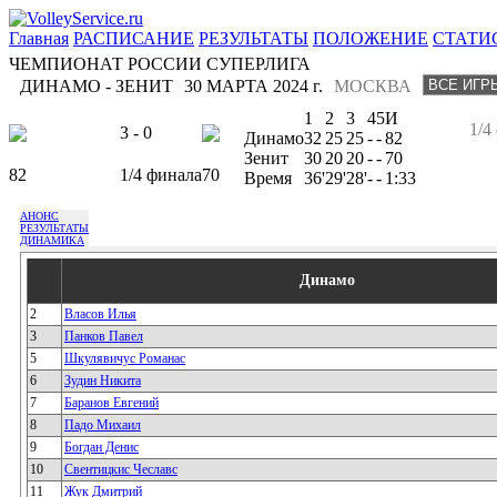
Главная
РАСПИСАНИЕ
РЕЗУЛЬТАТЫ
ПОЛОЖЕНИЕ
СТАТИ
ЧЕМПИОНАТ РОССИИ СУПЕРЛИГА
ДИНАМО - ЗЕНИТ
30 МАРТА 2024 г.
МОСКВА
1
2
3
4
5
И
1/4
3 - 0
Динамо
32
25
25
-
-
82
Зенит
30
20
20
-
-
70
82
1/4 финала
70
Время
36'
29'
28'
-
-
1:33
АНОНС
РЕЗУЛЬТАТЫ
ДИНАМИКА
Динамо
2
Власов Илья
3
Панков Павел
5
Шкулявичус Романас
6
Зудин Никита
7
Баранов Евгений
8
Падо Михаил
9
Богдан Денис
10
Свентицкис Чеславс
11
Жук Дмитрий