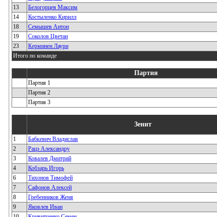
13
Белогорцев Максим
14
Костыленко Кирилл
18
Семышев Антон
19
Соколов Цветан
23
Керминен Лаури
Итого по команде
Партия
Партия 1
Партия 2
Партия 3
Зенит
1
Бабкевич Владислав
2
Рацэ Александру
3
Ковалев Дмитрий
4
Кобзарь Игорь
6
Тихонов Тимофей
7
Сафонов Алексей
8
Гребенников Женя
9
Яковлев Иван
10
Кривитченко Семен